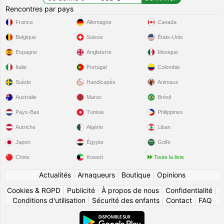
Rencontres par pays
France
Allemagne
Canada
Belgique
Suisse
États-Unis
Espagne
Angleterre
Mexique
Italie
Portugal
Colombie
Suède
Handicapés
Animaux
Australie
Maroc
Brésil
Pays-Bas
Tunisie
Philippines
Autriche
Algérie
Liban
Japon
Égypte
Golfe
Chine
Koweït
Toute la liste
Actualités
|
Arnaqueurs
|
Boutique
|
Opinions
Cookies & RGPD
|
Publicité
|
À propos de nous
|
Confidentialité
|
Conditions d'utilisation
|
Sécurité des enfants
|
Contact
|
FAQ