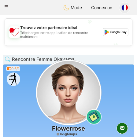
日本
Chat
Toggle
Mode
Connexion
navigation
💖
Trouvez votre partenaire idéal
Téléchargez notre application de rencontre
💖
maintenant !
💕
💕
Rencontre Femme Okayama
0.6/1
0
Flowerrose
longtemps