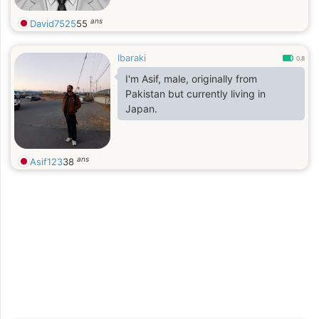
ans
David7525
55
Ibaraki
0.8
I'm Asif, male, originally from
Pakistan but currently living in
Japan.
ans
Asif123
38