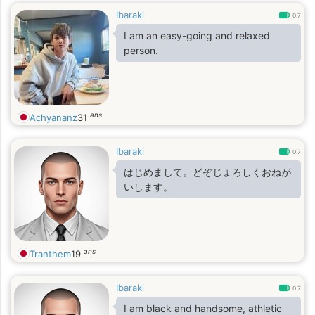
Ibaraki
0.7
I am an easy-going and relaxed
person.
ans
Achyananz
31
Ibaraki
0.7
はじめまして。どぞじょろしくおねが
いします。
ans
Tranthem
19
Ibaraki
0.7
I am black and handsome, athletic