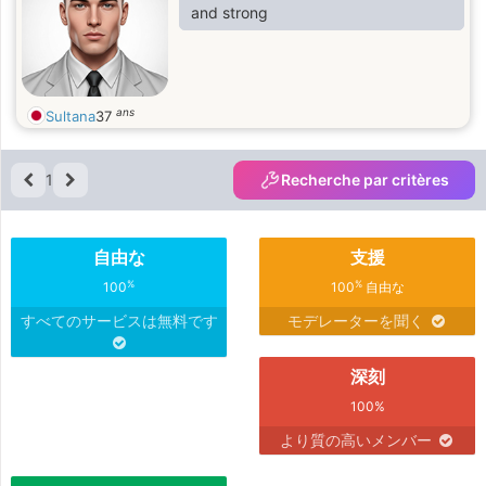
and strong
ans
Sultana
37
1
Recherche par critères
自由な
支援
%
%
100
100
自由な
すべてのサービスは無料です
モデレーターを聞く
深刻
100%
より質の高いメンバー