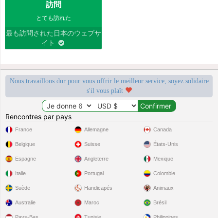
訪問
とても訪れた
最も訪問された日本のウェブサ
イト
Nous travaillons dur pour vous offrir le meilleur service, soyez solidaire
s'il vous plaît
Rencontres par pays
France
Allemagne
Canada
Belgique
Suisse
États-Unis
Espagne
Angleterre
Mexique
Italie
Portugal
Colombie
Suède
Handicapés
Animaux
Australie
Maroc
Brésil
Pays-Bas
Tunisie
Philippines