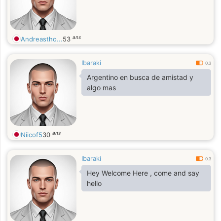
ans
Andreastho...
53
Ibaraki
0.3
Argentino en busca de amistad y
algo mas
ans
Niicof5
30
Ibaraki
0.3
Hey Welcome Here , come and say
hello