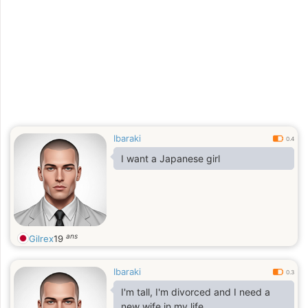
Ibaraki
0.4
I want a Japanese girl
ans
Gilrex
19
Ibaraki
0.3
I'm tall, I'm divorced and I need a
new wife in my life