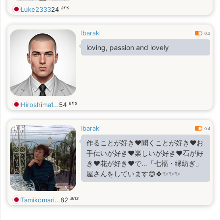
ans
Luke2333
24
Ibaraki
0.3
loving, passion and lovely
ans
Hiroshima1...
54
Ibaraki
0.4
作ることが好き❤️聞くことが好き❤️お
手伝いが好き❤️楽しいが好き❤️石が好
き❤️花が好き❤️で…「七福・縁紡ぎ」
屋さんをしています😊🍀✨✨✨
ans
Tamikomari...
82