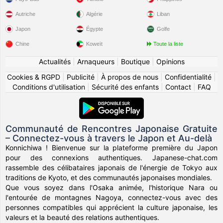
Autriche
Algérie
Liban
Japon
Égypte
Golfe
Chine
Koweït
Toute la liste
Actualités
|
Arnaqueurs
|
Boutique
|
Opinions
Cookies & RGPD
|
Publicité
|
À propos de nous
|
Confidentialité
|
Conditions d'utilisation
|
Sécurité des enfants
|
Contact
|
FAQ
Communauté de Rencontres Japonaise Gratuite
– Connectez-vous à travers le Japon et Au-delà
Konnichiwa ! Bienvenue sur la plateforme première du Japon
pour des connexions authentiques. Japanese-chat.com
rassemble des célibataires japonais de l'énergie de Tokyo aux
traditions de Kyoto, et des communautés japonaises mondiales.
Que vous soyez dans l'Osaka animée, l'historique Nara ou
l'entourée de montagnes Nagoya, connectez-vous avec des
personnes compatibles qui apprécient la culture japonaise, les
valeurs et la beauté des relations authentiques.