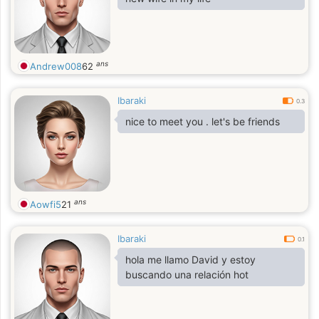
ans
Andrew008
62
Ibaraki
0.3
nice to meet you . let's be friends
ans
Aowfi5
21
Ibaraki
0.1
hola me llamo David y estoy
buscando una relación hot