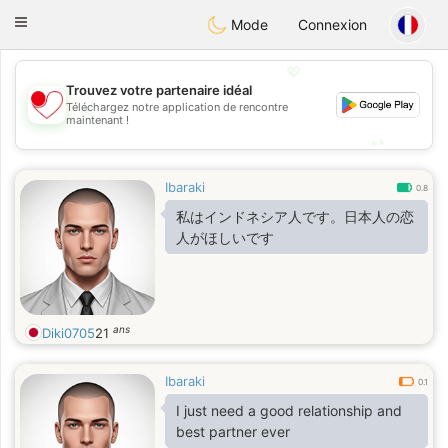
日本
Chat
Toggle
Mode
Connexion
navigation
💖
Trouvez votre partenaire idéal
Téléchargez notre application de rencontre
💖
maintenant !
💕
💕
Ibaraki
0.8
私はインドネシア人です。日本人の恋
人がほしいです
ans
Diki0705
21
Ibaraki
0.1
I just need a good relationship and
best partner ever