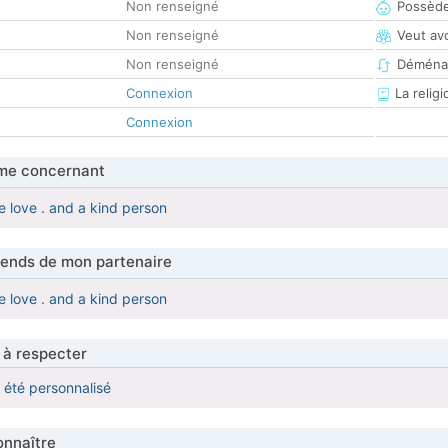
Non renseigné
Possède
Non renseigné
Veut av
Non renseigné
Déména
Connexion
La religi
Connexion
me concernant
e love . and a kind person
tends de mon partenaire
e love . and a kind person
 à respecter
a été personnalisé
nnaître