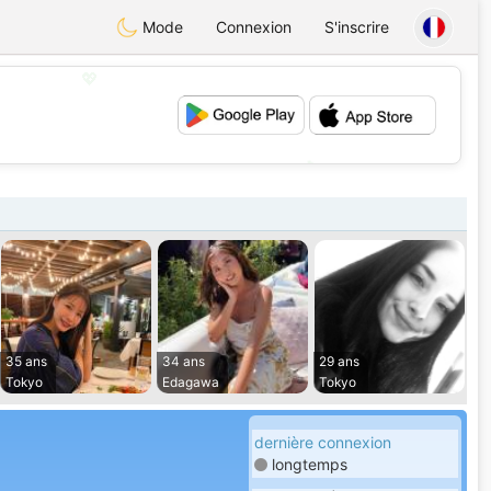
Mode
Connexion
S'inscrire
💖
💕
35 ans
34 ans
29 ans
Tokyo
Edagawa
Tokyo
dernière connexion
longtemps