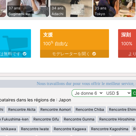
37 ans
34 ans
35 ans
Suginami-ku
Adachi
Tokyo
支援
深刻
%
100
自由な
100%
スは無料です
モデレーターを聞く
よ
Nous travaillons dur pour vous offrir le meilleur service, 
bataires dans les régions de : Japon
hi
Rencontre Akita
Rencontre Aomori
Rencontre Chiba
Rencontre Ehim
e Fukushima-ken
Rencontre Gifu
Rencontre Gunma
Rencontre Hiroshima
 Ishikawa
Rencontre Iwate
Rencontre Kagawa
Rencontre Kagoshima
R