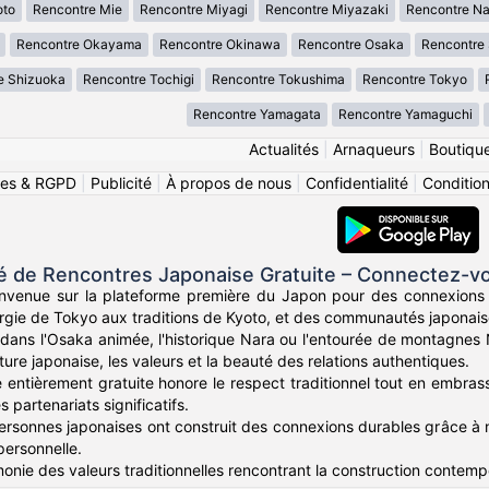
oto
Rencontre Mie
Rencontre Miyagi
Rencontre Miyazaki
Rencontre N
Rencontre Okayama
Rencontre Okinawa
Rencontre Osaka
Rencontre
e Shizuoka
Rencontre Tochigi
Rencontre Tokushima
Rencontre Tokyo
Rencontre Yamagata
Rencontre Yamaguchi
Actualités
|
Arnaqueurs
|
Boutiqu
ies & RGPD
|
Publicité
|
À propos de nous
|
Confidentialité
|
Conditions
de Rencontres Japonaise Gratuite – Connectez-vou
envenue sur la plateforme première du Japon pour des connexions
ergie de Tokyo aux traditions de Kyoto, et des communautés japonai
dans l'Osaka animée, l'historique Nara ou l'entourée de montagne
ture japonaise, les valeurs et la beauté des relations authentiques.
 entièrement gratuite honore le respect traditionnel tout en embra
partenariats significatifs.
personnes japonaises ont construit des connexions durables grâce à 
personnelle.
onie des valeurs traditionnelles rencontrant la construction contempo