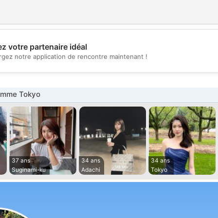
z votre partenaire idéal
💖
rgez notre application de rencontre maintenant !
💕
emme Tokyo
37 ans
34 ans
34 ans
Suginami-ku
Adachi
Tokyo