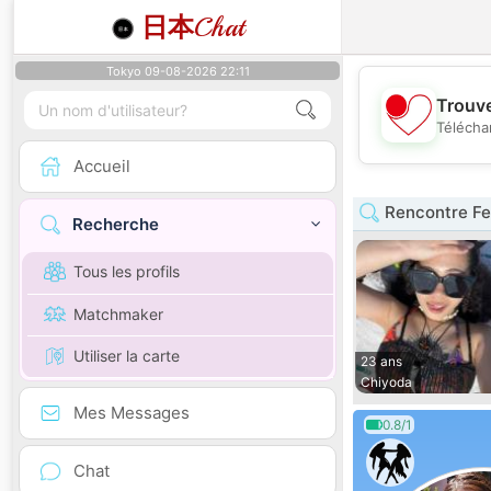
日本
Chat
Tokyo 09-08-2026 22:11
Trouve
Télécha
Accueil
Rencontre F
Recherche
Tous les profils
Matchmaker
Utiliser la carte
23 ans
Chiyoda
Mes Messages
0.8/1
Chat