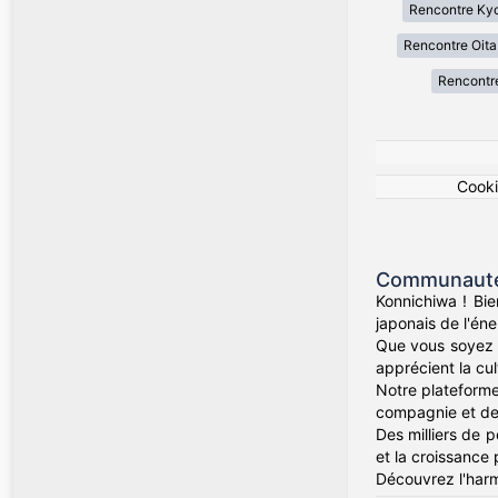
Rencontre Ky
Rencontre Oita
Rencontr
Cook
Communauté 
Konnichiwa ! Bi
japonais de l'én
Que vous soyez 
apprécient la cul
Notre plateforme
compagnie et des 
Des milliers de 
et la croissance 
Découvrez l'harm