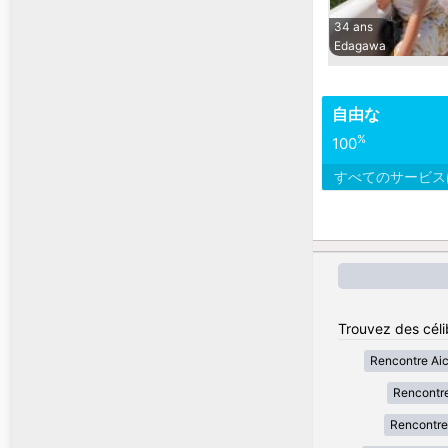
34 ans
Edagawa
自由な
%
100
すべてのサービ
Trouvez des céli
Rencontre Aic
Rencontr
Rencontre