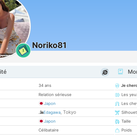
Noriko81
1
ité
Mon
34 ans
Je cher
Relation sérieuse
Les yeu
Japon
Les che
Tokyo
Edagawa
,
Silhoue
Japon
Taille
Célibataire
Poids