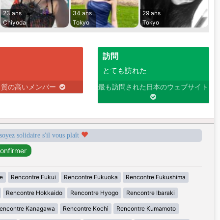
23 ans
34 ans
29 ans
Chiyoda
Tokyo
Tokyo
訪問
とても訪れた
り質の高いメンバー
最も訪問された日本のウェブサイト
soyez solidaire s'il vous plaît
e
Rencontre Fukui
Rencontre Fukuoka
Rencontre Fukushima
Rencontre Hokkaido
Rencontre Hyogo
Rencontre Ibaraki
encontre Kanagawa
Rencontre Kochi
Rencontre Kumamoto