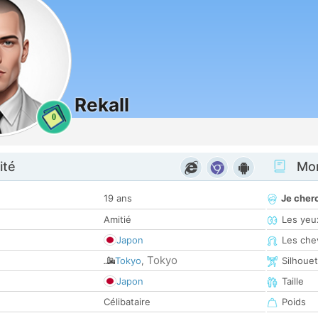
Rekall
0
ité
Mon
19 ans
Je cher
Amitié
Les yeu
Japon
Les che
Tokyo
Tokyo
,
Silhoue
Japon
Taille
Célibataire
Poids