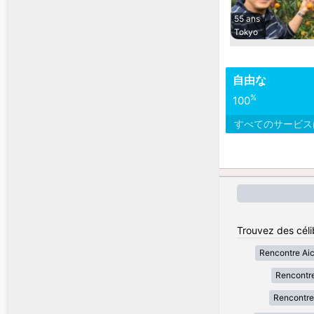
55 ans
Tokyo
自由な
%
100
すべてのサービ
Trouvez des céli
Rencontre Aic
Rencontr
Rencontre