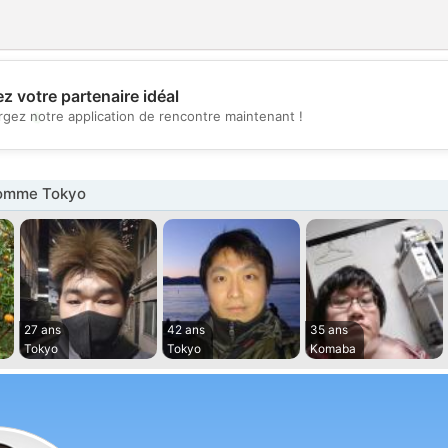
z votre partenaire idéal
💖
rgez notre application de rencontre maintenant !
💕
omme Tokyo
27 ans
42 ans
35 ans
Tokyo
Tokyo
Komaba