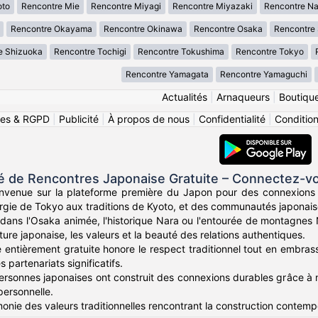
oto
Rencontre Mie
Rencontre Miyagi
Rencontre Miyazaki
Rencontre N
Rencontre Okayama
Rencontre Okinawa
Rencontre Osaka
Rencontre
e Shizuoka
Rencontre Tochigi
Rencontre Tokushima
Rencontre Tokyo
Rencontre Yamagata
Rencontre Yamaguchi
Actualités
|
Arnaqueurs
|
Boutiqu
ies & RGPD
|
Publicité
|
À propos de nous
|
Confidentialité
|
Conditions
de Rencontres Japonaise Gratuite – Connectez-vou
envenue sur la plateforme première du Japon pour des connexions
ergie de Tokyo aux traditions de Kyoto, et des communautés japonai
dans l'Osaka animée, l'historique Nara ou l'entourée de montagne
ture japonaise, les valeurs et la beauté des relations authentiques.
 entièrement gratuite honore le respect traditionnel tout en embra
partenariats significatifs.
personnes japonaises ont construit des connexions durables grâce à 
personnelle.
onie des valeurs traditionnelles rencontrant la construction contempo