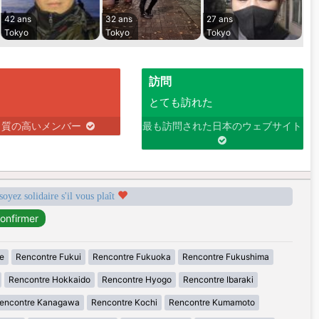
42 ans
32 ans
27 ans
Tokyo
Tokyo
Tokyo
訪問
とても訪れた
り質の高いメンバー
最も訪問された日本のウェブサイト
soyez solidaire s'il vous plaît
e
Rencontre Fukui
Rencontre Fukuoka
Rencontre Fukushima
Rencontre Hokkaido
Rencontre Hyogo
Rencontre Ibaraki
encontre Kanagawa
Rencontre Kochi
Rencontre Kumamoto