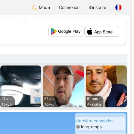
Mode
Connexion
S'inscrire
💖
💕
21 ans
65 ans
51 ans
Tokyo
Tokyo
Akasaka
dernière connexion
longtemps