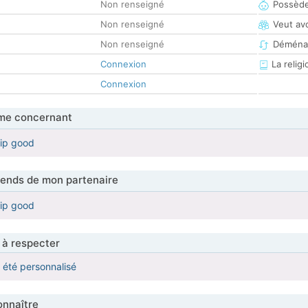
Non renseigné
Possède
Non renseigné
Veut av
Non renseigné
Déména
Connexion
La religi
Connexion
me concernant
hip good
tends de mon partenaire
hip good
 à respecter
a été personnalisé
nnaître