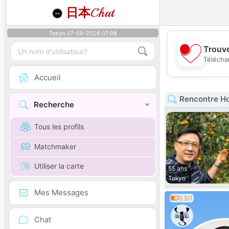
日本
Chat
Tokyo 07-08-2026 07:08
Trouve
Télécha
Accueil
Rencontre H
Recherche
Tous les profils
Matchmaker
Utiliser la carte
55 ans
Tokyo
Mes Messages
0.3/1
Chat