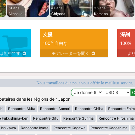
51 ans
41 ans
35 ans
Akasaka
Chiyoda
Komaba
支援
深刻
%
100
自由な
100%
スは無料です
モデレーターを聞く
よ
Nous travaillons dur pour vous offrir le meilleur service, 
bataires dans les régions de : Japon
hi
Rencontre Akita
Rencontre Aomori
Rencontre Chiba
Rencontre Ehim
e Fukushima-ken
Rencontre Gifu
Rencontre Gunma
Rencontre Hiroshima
 Ishikawa
Rencontre Iwate
Rencontre Kagawa
Rencontre Kagoshima
R