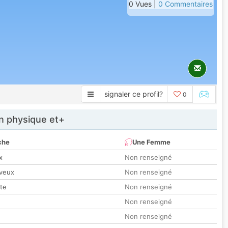
0 Vues |
0 Commentaires
signaler ce profil?
0
 physique et+
che
Une Femme
x
Non renseigné
veux
Non renseigné
tte
Non renseigné
Non renseigné
Non renseigné