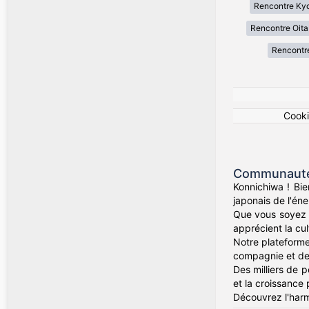
Rencontre Ky
Rencontre Oita
Rencontr
Cook
Communauté 
Konnichiwa ! Bi
japonais de l'én
Que vous soyez 
apprécient la cul
Notre plateforme
compagnie et des 
Des milliers de 
et la croissance 
Découvrez l'harm