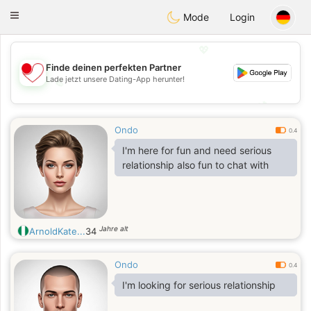
日本
Chat
Toggle
Mode
Login
navigation
💖
Finde deinen perfekten Partner
Lade jetzt unsere Dating-App herunter!
💖
💕
💕
Ondo
0.4
I'm here for fun and need serious
relationship also fun to chat with
Jahre alt
ArnoldKate...
34
Ondo
0.4
I'm looking for serious relationship