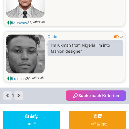
Jahre alt
Muswas
33
Ondo
0.4
I'm lukman from Nigeria I'm into
fashion designer
Jahre alt
Lukman
29
1
Suche nach Kriterien
自由な
支援
%
%
100
100
自由な