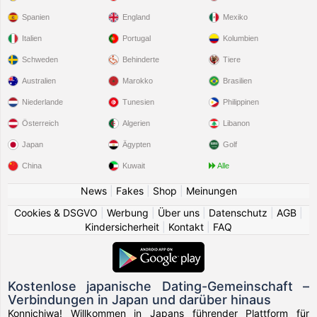
Spanien
England
Mexiko
Italien
Portugal
Kolumbien
Schweden
Behinderte
Tiere
Australien
Marokko
Brasilien
Niederlande
Tunesien
Philippinen
Österreich
Algerien
Libanon
Japan
Ägypten
Golf
China
Kuwait
Alle
News
|
Fakes
|
Shop
|
Meinungen
Cookies & DSGVO
|
Werbung
|
Über uns
|
Datenschutz
|
AGB
|
Kindersicherheit
|
Kontakt
|
FAQ
Kostenlose japanische Dating-Gemeinschaft –
Verbindungen in Japan und darüber hinaus
Konnichiwa! Willkommen in Japans führender Plattform für