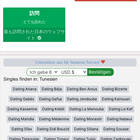
訪問
とても訪れた
最も訪問された日本のウェブサ
イト
Unterstütze uns für besseren Service
Singles finden in: Tunesien
Dating Ariana
Dating Béja
Dating Ben Arous
Dating Bizerte
Dating Gabès
Dating Gafsa
Dating Jendouba
Dating Kairouan
Dating Kasserine
Dating Kebili
Dating La Manouba
Dating Le Kef
Dating Mahdia
Dating Médenine
Dating Monastir
Dating Nabeul
Dating Sfax
Dating Sidi Bouzid
Dating Siliana
Dating Sousse
Dating Tataouine
Dating Tozeur
Dating Tunis
Dating Zaghouan