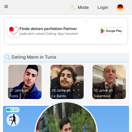
日本
Chat
Toggle
Mode
Login
navigation
💖
Finde deinen perfekten Partner
💖
Lade jetzt unsere Dating-App herunter!
💕
💕
Dating Mann in Tunis
31 Jahre alt
26 Jahre alt
55 Jahre alt
Tunis
Le Bardo
Salamboo
0.8/1