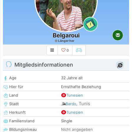
1
Belgaroui
Länger her
0
Mitgliedsinformationen
Age
32 Jahre alt
Hier für
Ernsthafte Beziehung
Land
Tunesien
Tunis
Stadt
Bardo
,
Herkunft
Tunesien
Familienstand
Single
Bildungsniveau
Nicht angegeben