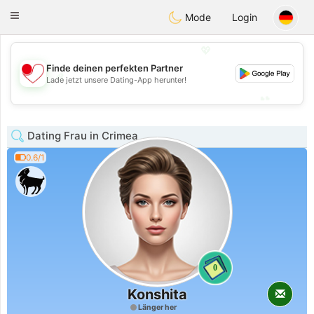
日本
Chat
Toggle
Mode
Login
navigation
💖
Finde deinen perfekten Partner
💖
Lade jetzt unsere Dating-App herunter!
💕
💕
Dating Frau in Crimea
0.6/1
0
Konshita
Länger her