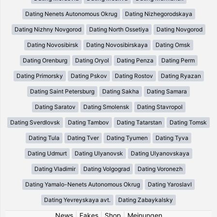
Dating Nenets Autonomous Okrug
Dating Nizhegorodskaya
Dating Nizhny Novgorod
Dating North Ossetiya
Dating Novgorod
Dating Novosibirsk
Dating Novosibirskaya
Dating Omsk
Dating Orenburg
Dating Oryol
Dating Penza
Dating Perm
Dating Primorsky
Dating Pskov
Dating Rostov
Dating Ryazan
Dating Saint Petersburg
Dating Sakha
Dating Samara
Dating Saratov
Dating Smolensk
Dating Stavropol
Dating Sverdlovsk
Dating Tambov
Dating Tatarstan
Dating Tomsk
Dating Tula
Dating Tver
Dating Tyumen
Dating Tyva
Dating Udmurt
Dating Ulyanovsk
Dating Ulyanovskaya
Dating Vladimir
Dating Volgograd
Dating Voronezh
Dating Yamalo-Nenets Autonomous Okrug
Dating Yaroslavl
Dating Yevreyskaya avt.
Dating Zabaykalsky
News
|
Fakes
|
Shop
|
Meinungen