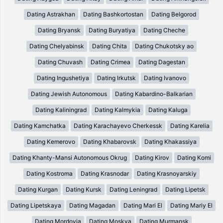
Dating Astrakhan
Dating Bashkortostan
Dating Belgorod
Dating Bryansk
Dating Buryatiya
Dating Cheche
Dating Chelyabinsk
Dating Chita
Dating Chukotsky ao
Dating Chuvash
Dating Crimea
Dating Dagestan
Dating Ingushetiya
Dating Irkutsk
Dating Ivanovo
Dating Jewish Autonomous
Dating Kabardino-Balkarian
Dating Kaliningrad
Dating Kalmykia
Dating Kaluga
Dating Kamchatka
Dating Karachayevo Cherkessk
Dating Karelia
Dating Kemerovo
Dating Khabarovsk
Dating Khakassiya
Dating Khanty-Mansi Autonomous Okrug
Dating Kirov
Dating Komi
Dating Kostroma
Dating Krasnodar
Dating Krasnoyarskiy
Dating Kurgan
Dating Kursk
Dating Leningrad
Dating Lipetsk
Dating Lipetskaya
Dating Magadan
Dating Mari El
Dating Mariy El
Dating Mordovia
Dating Moskva
Dating Murmansk