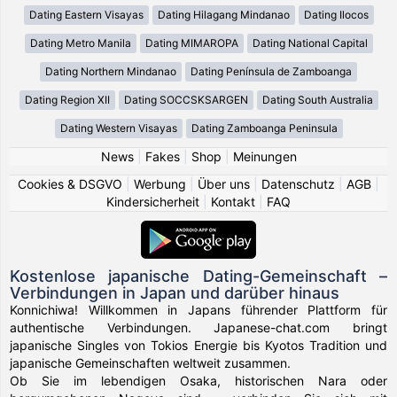
Dating Eastern Visayas
Dating Hilagang Mindanao
Dating Ilocos
Dating Metro Manila
Dating MIMAROPA
Dating National Capital
Dating Northern Mindanao
Dating Península de Zamboanga
Dating Region XII
Dating SOCCSKSARGEN
Dating South Australia
Dating Western Visayas
Dating Zamboanga Peninsula
News
|
Fakes
|
Shop
|
Meinungen
Cookies & DSGVO
|
Werbung
|
Über uns
|
Datenschutz
|
AGB
|
Kindersicherheit
|
Kontakt
|
FAQ
Kostenlose japanische Dating-Gemeinschaft –
Verbindungen in Japan und darüber hinaus
Konnichiwa! Willkommen in Japans führender Plattform für
authentische Verbindungen. Japanese-chat.com bringt
japanische Singles von Tokios Energie bis Kyotos Tradition und
japanische Gemeinschaften weltweit zusammen.
Ob Sie im lebendigen Osaka, historischen Nara oder