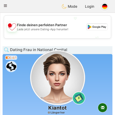
日本
Chat
Toggle
Mode
Login
navigation
💖
Finde deinen perfekten Partner
💖
Lade jetzt unsere Dating-App herunter!
💕
💕
Dating Frau in National Capital
0.4/1
0
Kiantot
Länger her