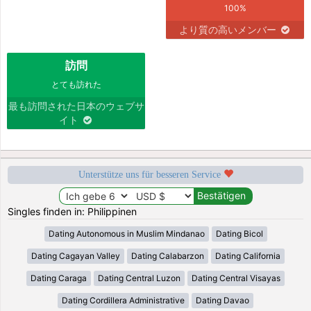
100%
より質の高いメンバー
訪問
とても訪れた
最も訪問された日本のウェブサ
イト
Unterstütze uns für besseren Service
Singles finden in: Philippinen
Dating Autonomous in Muslim Mindanao
Dating Bicol
Dating Cagayan Valley
Dating Calabarzon
Dating California
Dating Caraga
Dating Central Luzon
Dating Central Visayas
Dating Cordillera Administrative
Dating Davao