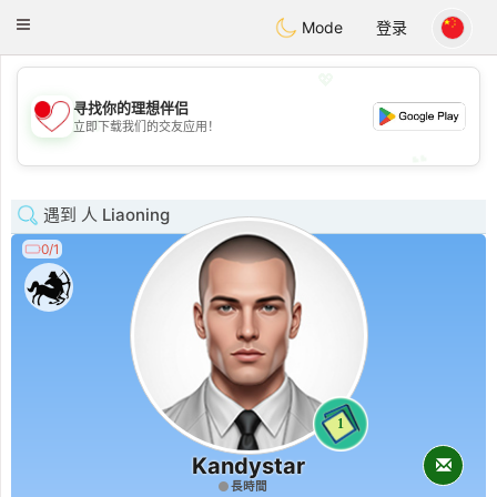
日本
Chat
Toggle
Mode
登录
navigation
💖
寻找你的理想伴侣
💖
立即下载我们的交友应用！
💕
💕
遇到 人 Liaoning
0/1
1
Kandystar
長時間