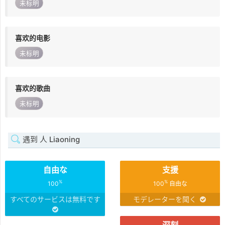
未标明
喜欢的电影
未标明
喜欢的歌曲
未标明
遇到 人 Liaoning
自由な
支援
%
%
100
100
自由な
すべてのサービスは無料です
モデレーターを聞く
深刻