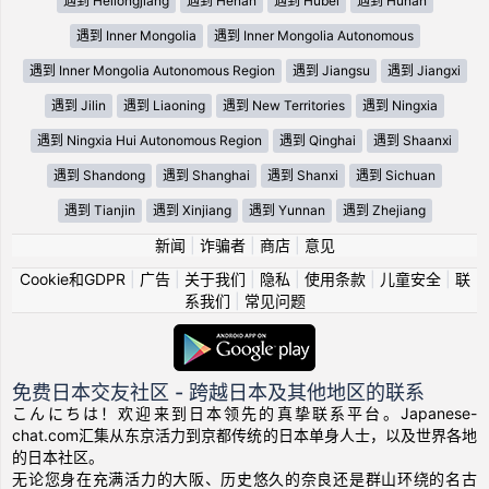
遇到 Heilongjiang
遇到 Henan
遇到 Hubei
遇到 Hunan
遇到 Inner Mongolia
遇到 Inner Mongolia Autonomous
遇到 Inner Mongolia Autonomous Region
遇到 Jiangsu
遇到 Jiangxi
遇到 Jilin
遇到 Liaoning
遇到 New Territories
遇到 Ningxia
遇到 Ningxia Hui Autonomous Region
遇到 Qinghai
遇到 Shaanxi
遇到 Shandong
遇到 Shanghai
遇到 Shanxi
遇到 Sichuan
遇到 Tianjin
遇到 Xinjiang
遇到 Yunnan
遇到 Zhejiang
新闻
|
诈骗者
|
商店
|
意见
Cookie和GDPR
|
广告
|
关于我们
|
隐私
|
使用条款
|
儿童安全
|
联
系我们
|
常见问题
免费日本交友社区 - 跨越日本及其他地区的联系
こんにちは！欢迎来到日本领先的真挚联系平台。Japanese-
chat.com汇集从东京活力到京都传统的日本单身人士，以及世界各地
的日本社区。
无论您身在充满活力的大阪、历史悠久的奈良还是群山环绕的名古