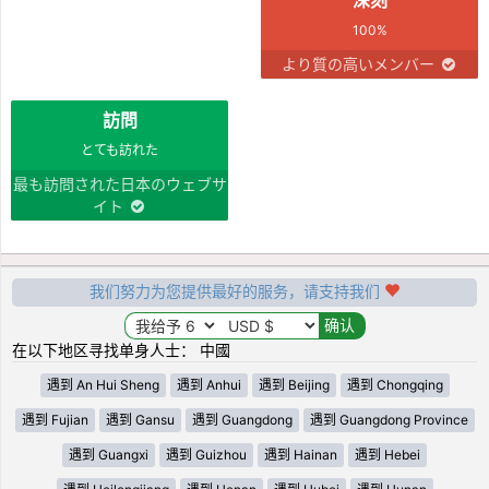
100%
より質の高いメンバー
訪問
とても訪れた
最も訪問された日本のウェブサ
イト
我们努力为您提供最好的服务，请支持我们
在以下地区寻找单身人士： 中國
遇到 An Hui Sheng
遇到 Anhui
遇到 Beijing
遇到 Chongqing
遇到 Fujian
遇到 Gansu
遇到 Guangdong
遇到 Guangdong Province
遇到 Guangxi
遇到 Guizhou
遇到 Hainan
遇到 Hebei