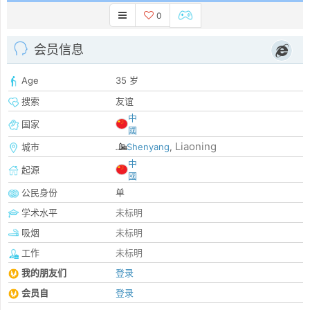
0
会员信息
Age
35 岁
搜索
友谊
中
国家
國
Liaoning
城市
Shenyang
,
中
起源
國
公民身份
单
学术水平
未标明
吸烟
未标明
工作
未标明
我的朋友们
登录
会员自
登录