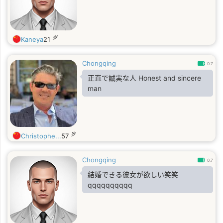
岁
Kaneya
21
Chongqing
0.7
正直で誠実な人 Honest and sincere
man
岁
Christophe...
57
Chongqing
0.7
結婚できる彼女が欲しい笑笑
qqqqqqqqqq