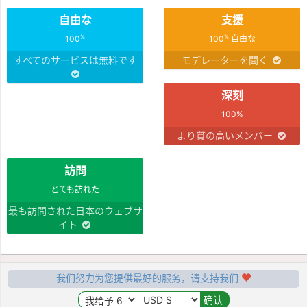
自由な
支援
%
%
100
100
自由な
すべてのサービスは無料です
モデレーターを聞く
深刻
100%
より質の高いメンバー
訪問
とても訪れた
最も訪問された日本のウェブサ
イト
我们努力为您提供最好的服务，请支持我们