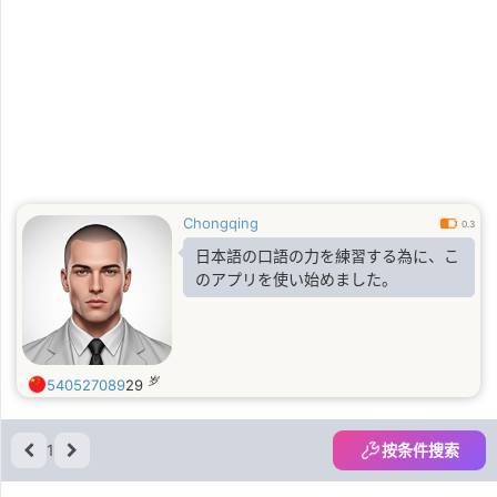
Chongqing
0.3
日本語の口語の力を練習する為に、こ
のアプリを使い始めました。
岁
540527089
29
1
按条件搜索