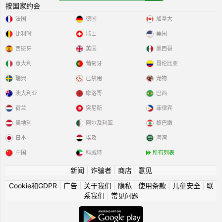
按国家约会
法国
德国
加拿大
比利时
瑞士
美国
西班牙
英国
墨西哥
意大利
葡萄牙
哥伦比亚
瑞典
已禁用
宠物
澳大利亚
摩洛哥
巴西
荷兰
突尼斯
菲律宾
奥地利
阿尔及利亚
黎巴嫩
日本
埃及
海湾
中国
科威特
所有列表
新闻
|
诈骗者
|
商店
|
意见
Cookie和GDPR
|
广告
|
关于我们
|
隐私
|
使用条款
|
儿童安全
|
联
系我们
|
常见问题