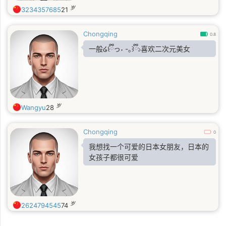
岁
3234357685
21
Chongqing
0.8
一般໒꒰ྀིっ˕ -｡꒱ྀི১喜欢二次元美女
岁
Wangyu
28
Chongqing
0
我想找一个可爱的日本女朋友，日本的
女孩子都很可爱
岁
2624794545
74