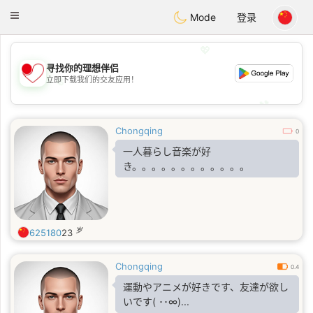
日本
Chat
Toggle
Mode
登录
navigation
💖
寻找你的理想伴侣
💖
立即下载我们的交友应用！
💕
💕
Chongqing
0
一人暮らし音楽が好
き。。。。。。。。。。。。
岁
625180
23
Chongqing
0.4
運動やアニメが好きです、友達が欲し
いです( ･･∞)...