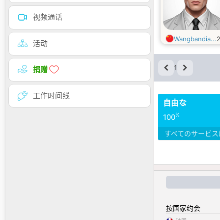
视频通话
Wangbandia...
活动
1
捐赠
工作时间线
自由な
%
100
すべてのサービス
按国家约会