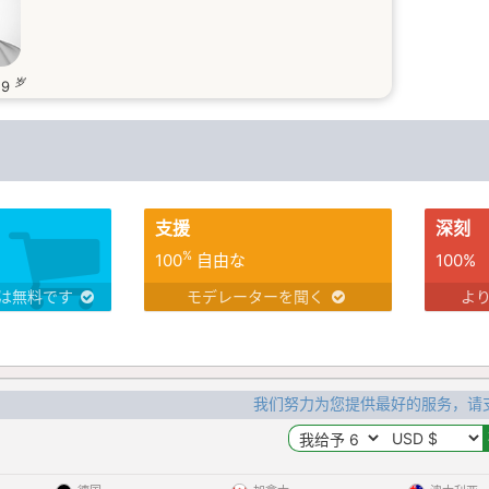
岁
29
支援
深刻
%
100
自由な
100%
は無料です
モデレーターを聞く
よ
我们努力为您提供最好的服务，请