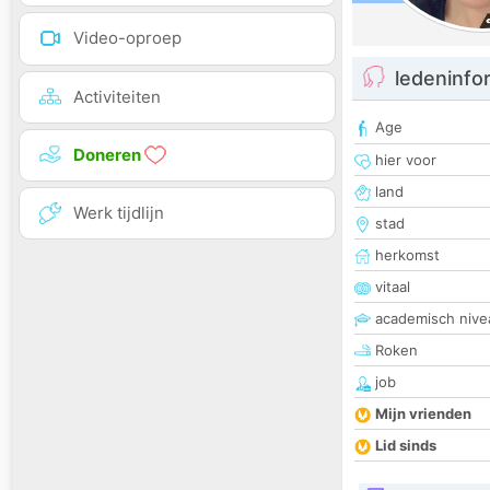
Video-oproep
ledeninfo
Activiteiten
Age
Doneren
hier voor
land
Werk tijdlijn
stad
herkomst
vitaal
academisch nive
Roken
job
Mijn vrienden
Lid sinds