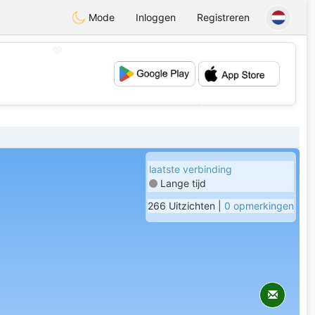
Mode
Inloggen
Registreren
💖
💕
laatste verbinding
Lange tijd
266 Uitzichten |
0 opmerkingen