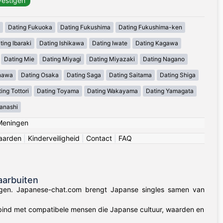
Dating Fukuoka
Dating Fukushima
Dating Fukushima-ken
ting Ibaraki
Dating Ishikawa
Dating Iwate
Dating Kagawa
Dating Mie
Dating Miyagi
Dating Miyazaki
Dating Nagano
inawa
Dating Osaka
Dating Saga
Dating Saitama
Dating Shiga
ing Tottori
Dating Toyama
Dating Wakayama
Dating Yamagata
anashi
Meningen
aarden
|
Kinderveiligheid
|
Contact
|
FAQ
aarbuiten
dingen. Japanese-chat.com brengt Japanse singles samen van
rbind met compatibele mensen die Japanse cultuur, waarden en