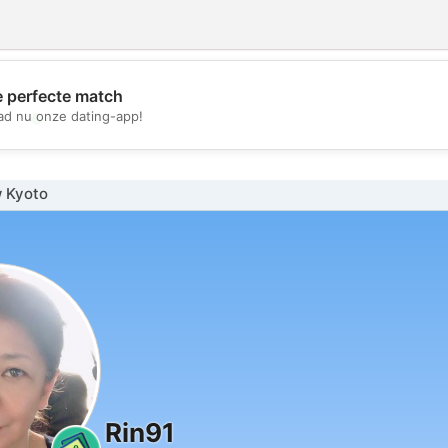
e perfecte match
💖
d nu onze dating-app!
💕
 Kyoto
Rin91