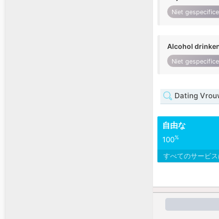
Niet gespecific
Alcohol drinke
Niet gespecific
Dating Vrou
自由な
%
100
すべてのサービ