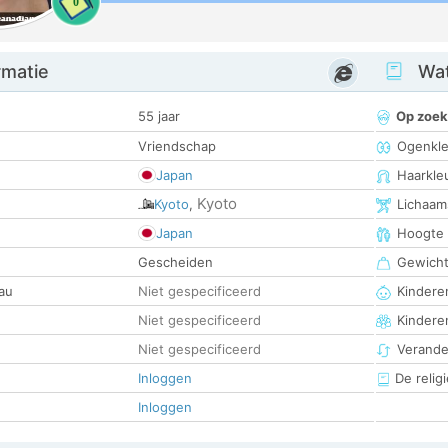
0
rmatie
Wat
55 jaar
Op zoek
Vriendschap
Ogenkle
Japan
Haarkle
Kyoto
Kyoto
,
Lichaam
Japan
Hoogte
Gescheiden
Gewich
au
Niet gespecificeerd
Kinderen
Niet gespecificeerd
Kindere
Niet gespecificeerd
Verander
Inloggen
De religi
Inloggen