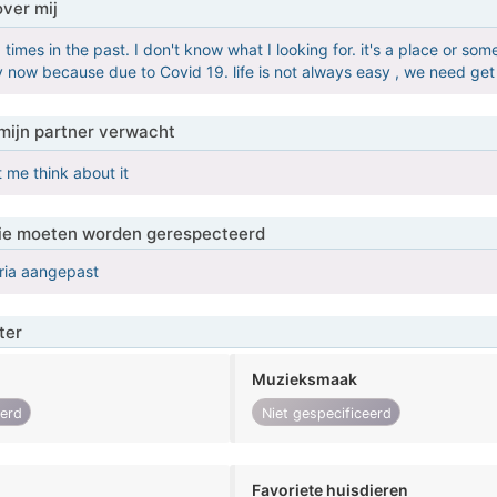
over mij
times in the past. I don't know what I looking for. it's a place or so
ow because due to Covid 19. life is not always easy , we need get ove
mijn partner verwacht
e think about it
 die moeten worden gerespecteerd
eria aangepast
ter
Muzieksmaak
eerd
Niet gespecificeerd
Favoriete huisdieren