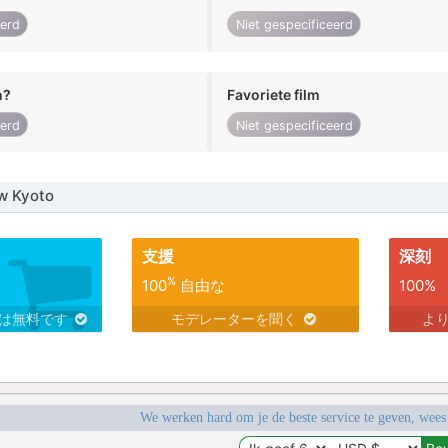
eerd
Niet gespecificeerd
n?
Favoriete film
eerd
Niet gespecificeerd
w Kyoto
支援
深刻
%
100
自由な
100%
スは無料です
モデレーターを聞く
よ
We werken hard om je de beste service te geven, wees