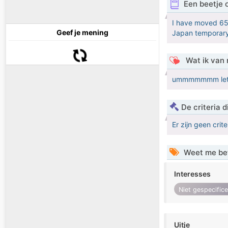
Een beetje 
I have moved 65 
Geef je mening
Japan temporary n
Wat ik van 
ummmmmmm let m
De criteria
Er zijn geen crit
Weet me be
Interesses
Niet gespecific
Uitje