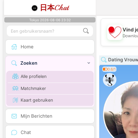
日本
Chat
Tokyo 2026-08-06 23:32
Vind j
Downloa
Home
Dating Vrouw
Zoeken
0.6/1
Alle profielen
Matchmaker
Kaart gebruiken
Mijn Berichten
Chat