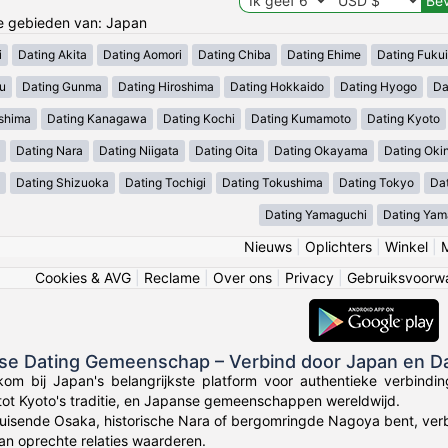
de gebieden van: Japan
i
Dating Akita
Dating Aomori
Dating Chiba
Dating Ehime
Dating Fukui
u
Dating Gunma
Dating Hiroshima
Dating Hokkaido
Dating Hyogo
Da
shima
Dating Kanagawa
Dating Kochi
Dating Kumamoto
Dating Kyoto
Dating Nara
Dating Niigata
Dating Oita
Dating Okayama
Dating Ok
Dating Shizuoka
Dating Tochigi
Dating Tokushima
Dating Tokyo
Dat
Dating Yamaguchi
Dating Yam
Nieuws
|
Oplichters
|
Winkel
|
Cookies & AVG
|
Reclame
|
Over ons
|
Privacy
|
Gebruiksvoorw
nse Dating Gemeenschap – Verbind door Japan en D
kom bij Japan's belangrijkste platform voor authentieke verbin
tot Kyoto's traditie, en Japanse gemeenschappen wereldwijd.
bruisende Osaka, historische Nara of bergomringde Nagoya bent, ve
n oprechte relaties waarderen.