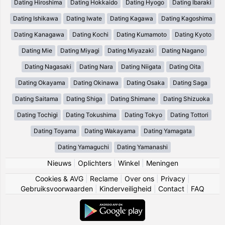
Dating Hiroshima
Dating Hokkaido
Dating Hyogo
Dating Ibaraki
Dating Ishikawa
Dating Iwate
Dating Kagawa
Dating Kagoshima
Dating Kanagawa
Dating Kochi
Dating Kumamoto
Dating Kyoto
Dating Mie
Dating Miyagi
Dating Miyazaki
Dating Nagano
Dating Nagasaki
Dating Nara
Dating Niigata
Dating Oita
Dating Okayama
Dating Okinawa
Dating Osaka
Dating Saga
Dating Saitama
Dating Shiga
Dating Shimane
Dating Shizuoka
Dating Tochigi
Dating Tokushima
Dating Tokyo
Dating Tottori
Dating Toyama
Dating Wakayama
Dating Yamagata
Dating Yamaguchi
Dating Yamanashi
Nieuws
|
Oplichters
|
Winkel
|
Meningen
Cookies & AVG
|
Reclame
|
Over ons
|
Privacy
|
Gebruiksvoorwaarden
|
Kinderveiligheid
|
Contact
|
FAQ