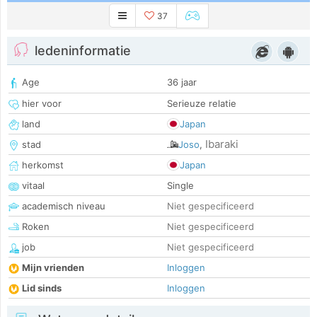
37
ledeninformatie
Age
36 jaar
hier voor
Serieuze relatie
land
Japan
Ibaraki
stad
Joso
,
herkomst
Japan
vitaal
Single
academisch niveau
Niet gespecificeerd
Roken
Niet gespecificeerd
job
Niet gespecificeerd
Mijn vrienden
Inloggen
Lid sinds
Inloggen