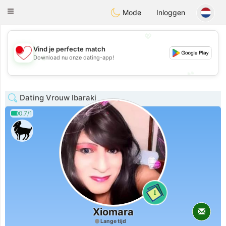
日本
Chat
Toggle
Mode
Inloggen
navigation
💖
Vind je perfecte match
💖
Download nu onze dating-app!
💕
💕
Dating Vrouw Ibaraki
0.7/1
1
Xiomara
Lange tijd