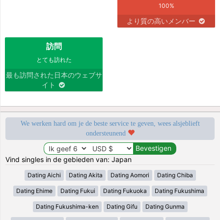
100%
より質の高いメンバー
訪問
とても訪れた
最も訪問された日本のウェブサ
イト
We werken hard om je de beste service te geven, wees alsjeblieft
ondersteunend
Vind singles in de gebieden van: Japan
Dating Aichi
Dating Akita
Dating Aomori
Dating Chiba
Dating Ehime
Dating Fukui
Dating Fukuoka
Dating Fukushima
Dating Fukushima-ken
Dating Gifu
Dating Gunma