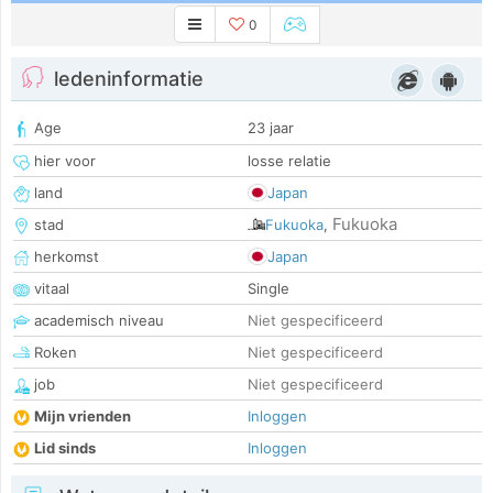
0
ledeninformatie
Age
23 jaar
hier voor
losse relatie
land
Japan
Fukuoka
stad
Fukuoka
,
herkomst
Japan
vitaal
Single
academisch niveau
Niet gespecificeerd
Roken
Niet gespecificeerd
job
Niet gespecificeerd
Mijn vrienden
Inloggen
Lid sinds
Inloggen