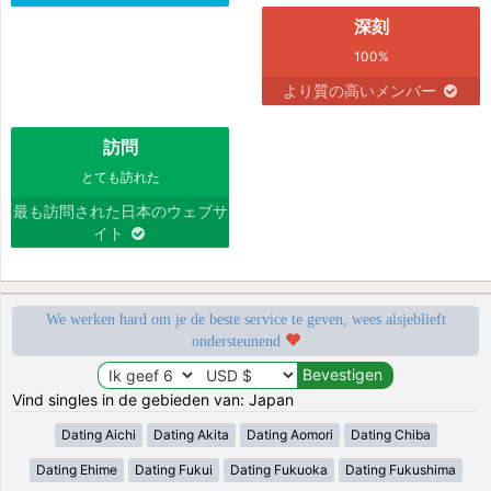
深刻
100%
より質の高いメンバー
訪問
とても訪れた
最も訪問された日本のウェブサ
イト
We werken hard om je de beste service te geven, wees alsjeblieft
ondersteunend
Vind singles in de gebieden van: Japan
Dating Aichi
Dating Akita
Dating Aomori
Dating Chiba
Dating Ehime
Dating Fukui
Dating Fukuoka
Dating Fukushima