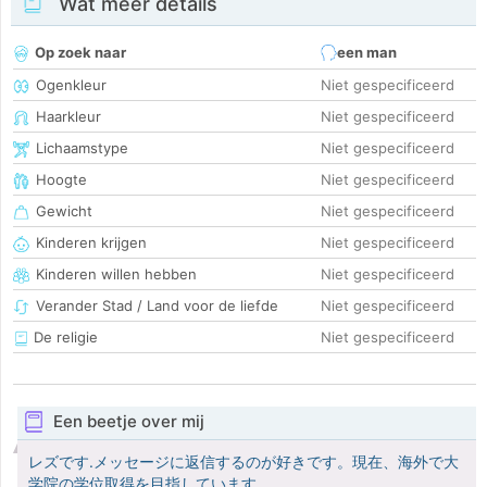
Wat meer details
Op zoek naar
een man
Ogenkleur
Niet gespecificeerd
Haarkleur
Niet gespecificeerd
Lichaamstype
Niet gespecificeerd
Hoogte
Niet gespecificeerd
Gewicht
Niet gespecificeerd
Kinderen krijgen
Niet gespecificeerd
Kinderen willen hebben
Niet gespecificeerd
Verander Stad / Land voor de liefde
Niet gespecificeerd
De religie
Niet gespecificeerd
Een beetje over mij
レズです.メッセージに返信するのが好きです。現在、海外で大
学院の学位取得を目指しています。