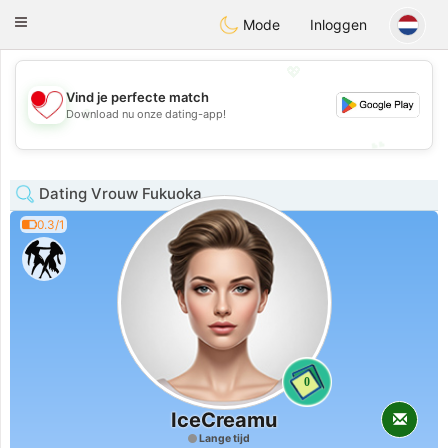
日本
Chat
Toggle
Mode
Inloggen
navigation
💖
Vind je perfecte match
💖
Download nu onze dating-app!
💕
💕
Dating Vrouw Fukuoka
0.3/1
0
IceCreamu
Lange tijd