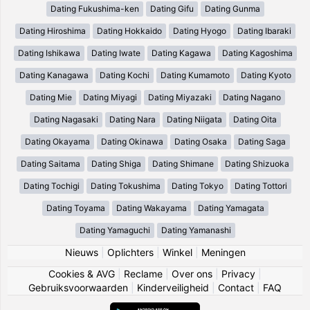
Dating Fukushima-ken
Dating Gifu
Dating Gunma
Dating Hiroshima
Dating Hokkaido
Dating Hyogo
Dating Ibaraki
Dating Ishikawa
Dating Iwate
Dating Kagawa
Dating Kagoshima
Dating Kanagawa
Dating Kochi
Dating Kumamoto
Dating Kyoto
Dating Mie
Dating Miyagi
Dating Miyazaki
Dating Nagano
Dating Nagasaki
Dating Nara
Dating Niigata
Dating Oita
Dating Okayama
Dating Okinawa
Dating Osaka
Dating Saga
Dating Saitama
Dating Shiga
Dating Shimane
Dating Shizuoka
Dating Tochigi
Dating Tokushima
Dating Tokyo
Dating Tottori
Dating Toyama
Dating Wakayama
Dating Yamagata
Dating Yamaguchi
Dating Yamanashi
Nieuws
|
Oplichters
|
Winkel
|
Meningen
Cookies & AVG
|
Reclame
|
Over ons
|
Privacy
|
Gebruiksvoorwaarden
|
Kinderveiligheid
|
Contact
|
FAQ