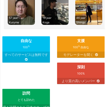
57 jaar
19 jaar
46 jaar
Kurume
Koga
Shingu
自由な
支援
%
%
100
100
自由な
すべてのサービスは無料です
モデレーターを聞く
深刻
100%
より質の高いメンバー
訪問
とても訪れた