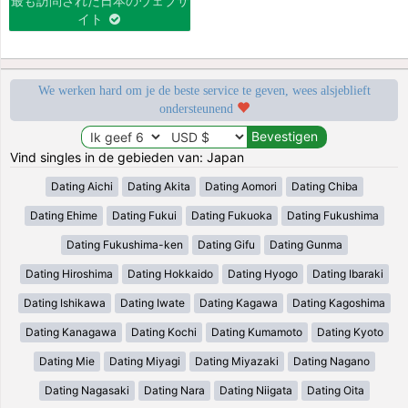
最も訪問された日本のウェブサ
イト
We werken hard om je de beste service te geven, wees alsjeblieft
ondersteunend
Vind singles in de gebieden van: Japan
Dating Aichi
Dating Akita
Dating Aomori
Dating Chiba
Dating Ehime
Dating Fukui
Dating Fukuoka
Dating Fukushima
Dating Fukushima-ken
Dating Gifu
Dating Gunma
Dating Hiroshima
Dating Hokkaido
Dating Hyogo
Dating Ibaraki
Dating Ishikawa
Dating Iwate
Dating Kagawa
Dating Kagoshima
Dating Kanagawa
Dating Kochi
Dating Kumamoto
Dating Kyoto
Dating Mie
Dating Miyagi
Dating Miyazaki
Dating Nagano
Dating Nagasaki
Dating Nara
Dating Niigata
Dating Oita