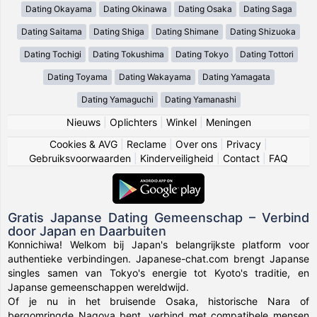
Dating Okayama
Dating Okinawa
Dating Osaka
Dating Saga
Dating Saitama
Dating Shiga
Dating Shimane
Dating Shizuoka
Dating Tochigi
Dating Tokushima
Dating Tokyo
Dating Tottori
Dating Toyama
Dating Wakayama
Dating Yamagata
Dating Yamaguchi
Dating Yamanashi
Nieuws
|
Oplichters
|
Winkel
|
Meningen
Cookies & AVG
|
Reclame
|
Over ons
|
Privacy
|
Gebruiksvoorwaarden
|
Kinderveiligheid
|
Contact
|
FAQ
Gratis Japanse Dating Gemeenschap – Verbind
door Japan en Daarbuiten
Konnichiwa! Welkom bij Japan's belangrijkste platform voor
authentieke verbindingen. Japanese-chat.com brengt Japanse
singles samen van Tokyo's energie tot Kyoto's traditie, en
Japanse gemeenschappen wereldwijd.
Of je nu in het bruisende Osaka, historische Nara of
bergomringde Nagoya bent, verbind met compatibele mensen