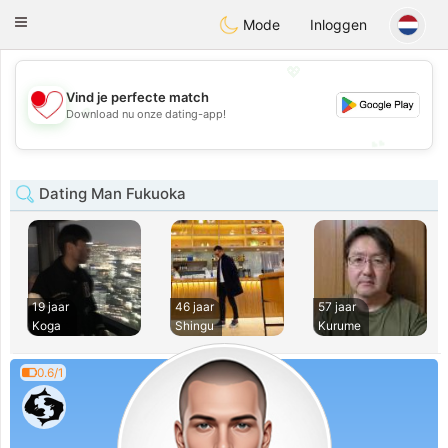
日本
Chat
Toggle
Mode
Inloggen
navigation
💖
Vind je perfecte match
💖
Download nu onze dating-app!
💕
💕
Dating Man Fukuoka
19 jaar
46 jaar
57 jaar
Koga
Shingu
Kurume
0.6/1