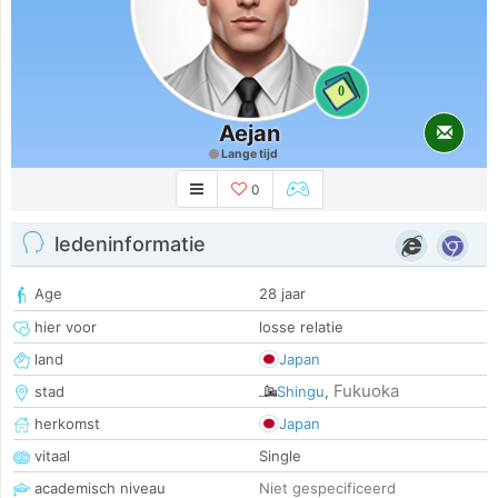
0
Aejan
Lange tijd
0
ledeninformatie
Age
28 jaar
hier voor
losse relatie
land
Japan
Fukuoka
stad
Shingu
,
herkomst
Japan
vitaal
Single
academisch niveau
Niet gespecificeerd