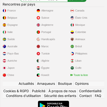
Rencontres par pays
France
Allemagne
Canada
Belgique
Suisse
États-Unis
Espagne
Angleterre
Mexique
Italie
Portugal
Colombie
Suède
Handicapés
Animaux
Australie
Maroc
Brésil
Pays-Bas
Tunisie
Philippines
Autriche
Algérie
Liban
Japon
Égypte
Golfe
Chine
Koweït
Toute la liste
Actualités
|
Arnaqueurs
|
Boutique
|
Opinions
Cookies & RGPD
|
Publicité
|
À propos de nous
|
Confidentialité
|
Conditions d'utilisation
|
Sécurité des enfants
|
Contact
|
FAQ