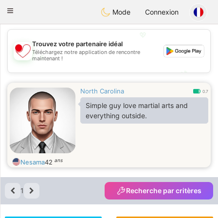
日本
Chat
Toggle
Mode
Connexion
navigation
💖
Trouvez votre partenaire idéal
Téléchargez notre application de rencontre
💖
maintenant !
💕
💕
North Carolina
0.7
Simple guy love martial arts and
everything outside.
ans
Nesama
42
1
Recherche par critères