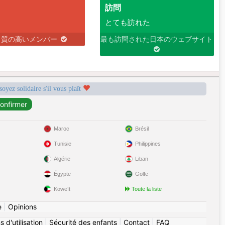
訪問
とても訪れた
り質の高いメンバー
最も訪問された日本のウェブサイト
soyez solidaire s'il vous plaît
Maroc
Brésil
Tunisie
Philippines
Algérie
Liban
Égypte
Golfe
Koweït
Toute la liste
e
|
Opinions
 d'utilisation
|
Sécurité des enfants
|
Contact
|
FAQ