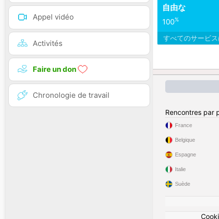
自由な
Appel vidéo
%
100
すべてのサービ
Activités
Faire un don
Chronologie de travail
Rencontres par 
France
Belgique
Espagne
Italie
Suède
Cook