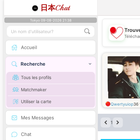
日本
Chat
Tokyo 09-08-2026 21:38
Trouve
Télécha
Accueil
Recherche
Tous les profils
Matchmaker
Utiliser la carte
Qwertyuiop
36
Mes Messages
1
Chat