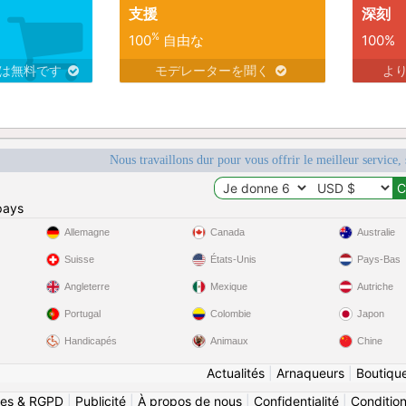
支援
深刻
%
100
自由な
100%
スは無料です
モデレーターを聞く
よ
Nous travaillons dur pour vous offrir le meilleur service, 
pays
Allemagne
Canada
Australie
Suisse
États-Unis
Pays-Bas
Angleterre
Mexique
Autriche
Portugal
Colombie
Japon
Handicapés
Animaux
Chine
Actualités
|
Arnaqueurs
|
Boutiqu
ies & RGPD
|
Publicité
|
À propos de nous
|
Confidentialité
|
Conditions