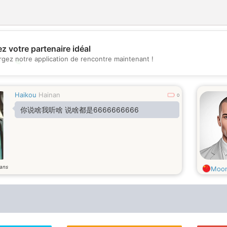
z votre partenaire idéal
rgez notre application de rencontre maintenant !
💖
💕
Haikou
Hainan
0
你说啥我听啥 说啥都是6666666666
ans
Moon