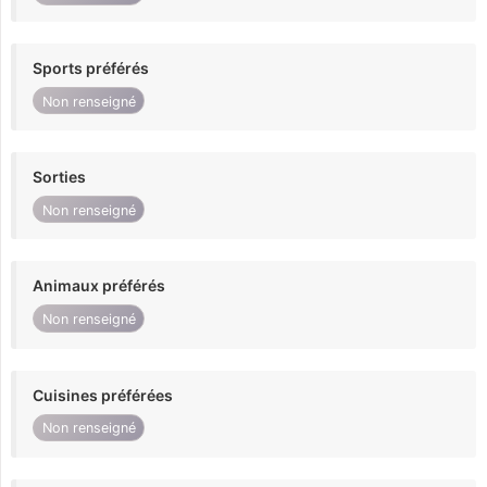
Sports préférés
Non renseigné
Sorties
Non renseigné
Animaux préférés
Non renseigné
Cuisines préférées
Non renseigné