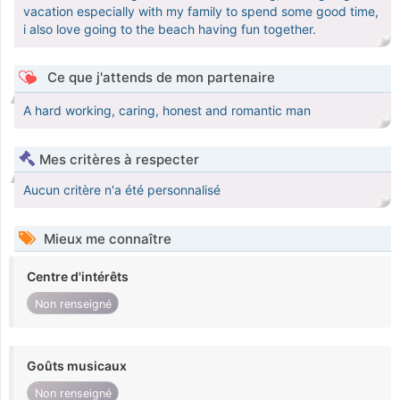
vacation especially with my family to spend some good time,
i also love going to the beach having fun together.
Ce que j'attends de mon partenaire
A hard working, caring, honest and romantic man
Mes critères à respecter
Aucun critère n'a été personnalisé
Mieux me connaître
Centre d'intérêts
Non renseigné
Goûts musicaux
Non renseigné