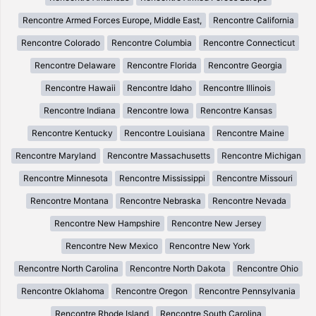
Rencontre Armed Forces Europe, Middle East,
Rencontre California
Rencontre Colorado
Rencontre Columbia
Rencontre Connecticut
Rencontre Delaware
Rencontre Florida
Rencontre Georgia
Rencontre Hawaii
Rencontre Idaho
Rencontre Illinois
Rencontre Indiana
Rencontre Iowa
Rencontre Kansas
Rencontre Kentucky
Rencontre Louisiana
Rencontre Maine
Rencontre Maryland
Rencontre Massachusetts
Rencontre Michigan
Rencontre Minnesota
Rencontre Mississippi
Rencontre Missouri
Rencontre Montana
Rencontre Nebraska
Rencontre Nevada
Rencontre New Hampshire
Rencontre New Jersey
Rencontre New Mexico
Rencontre New York
Rencontre North Carolina
Rencontre North Dakota
Rencontre Ohio
Rencontre Oklahoma
Rencontre Oregon
Rencontre Pennsylvania
Rencontre Rhode Island
Rencontre South Carolina