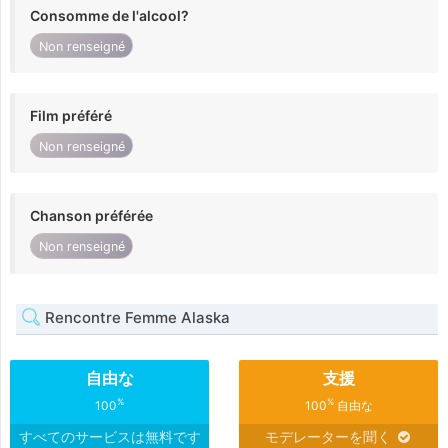
Consomme de l'alcool?
Non renseigné
Film préféré
Non renseigné
Chanson préférée
Non renseigné
Rencontre Femme Alaska
自由な
支援
%
%
100
100
自由な
すべてのサービスは無料です
モデレーターを聞く