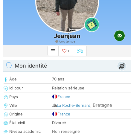
1
Jeanjean
longtemps
1
Mon identité
Âge
70 ans
Ici pour
Relation sérieuse
Pays
France
Bretagne
Ville
La Roche-Bernard
,
Origine
France
État civil
Divorcé
Niveau academic
Non renseigné