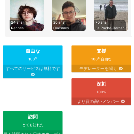
24 ans
20 ans
70 ans
Rennes
Coësmes
La Roche-Bernar
自由な
支援
%
%
100
100
自由な
すべてのサービスは無料です
モデレーターを聞く
深刻
100%
より質の高いメンバー
訪問
とても訪れた