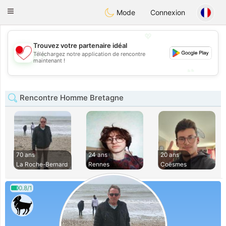
日本
Chat
Toggle
Mode
Connexion
navigation
💖
Trouvez votre partenaire idéal
💖
Téléchargez notre application de rencontre
maintenant !
💕
💕
Rencontre Homme Bretagne
70 ans
24 ans
20 ans
La Roche-Bernard
Rennes
Coësmes
0.8/1