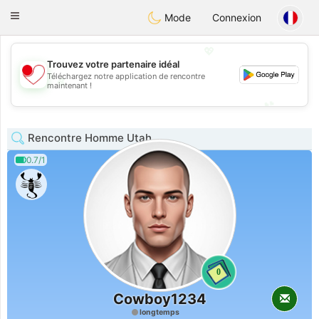
日本
Chat
Toggle
Mode
Connexion
navigation
💖
Trouvez votre partenaire idéal
Téléchargez notre application de rencontre
💖
maintenant !
💕
💕
Rencontre Homme Utah
0.7/1
0
Cowboy1234
longtemps