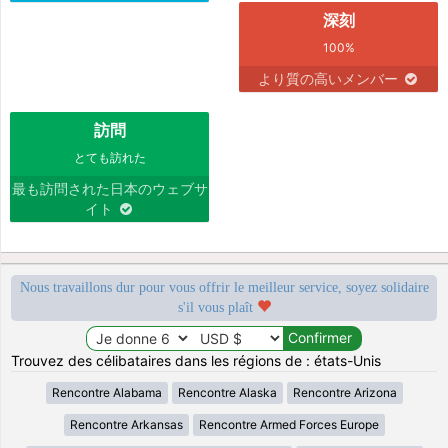
深刻
100%
より質の高いメンバー
訪問
とても訪れた
最も訪問された日本のウェブサ
イト
Nous travaillons dur pour vous offrir le meilleur service, soyez solidaire
s'il vous plaît
Trouvez des célibataires dans les régions de : états-Unis
Rencontre Alabama
Rencontre Alaska
Rencontre Arizona
Rencontre Arkansas
Rencontre Armed Forces Europe