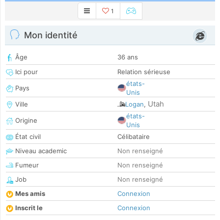
1
Mon identité
Âge
36 ans
Ici pour
Relation sérieuse
états-
Pays
Unis
Utah
Ville
Logan
,
états-
Origine
Unis
État civil
Célibataire
Niveau academic
Non renseigné
Fumeur
Non renseigné
Job
Non renseigné
Mes amis
Connexion
Inscrit le
Connexion