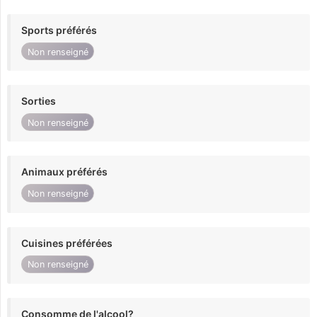
Sports préférés
Non renseigné
Sorties
Non renseigné
Animaux préférés
Non renseigné
Cuisines préférées
Non renseigné
Consomme de l'alcool?