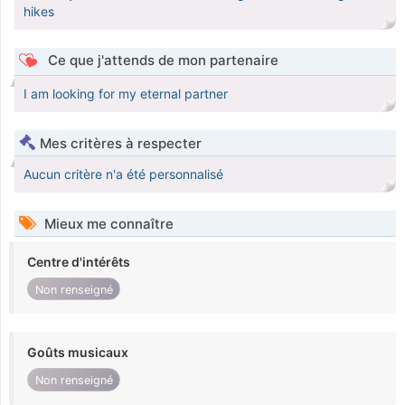
hikes
Ce que j'attends de mon partenaire
I am looking for my eternal partner
Mes critères à respecter
Aucun critère n'a été personnalisé
Mieux me connaître
Centre d'intérêts
Non renseigné
Goûts musicaux
Non renseigné