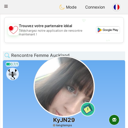
日本
Chat
Toggle
Mode
Connexion
navigation
💖
Trouvez votre partenaire idéal
Téléchargez notre application de rencontre
💖
maintenant !
💕
💕
Rencontre Femme Auckland
0.7/1
1
KyJN29
longtemps