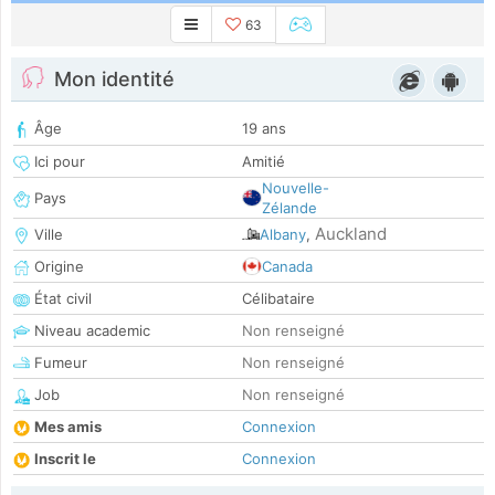
63
Mon identité
Âge
19 ans
Ici pour
Amitié
Nouvelle-
Pays
Zélande
Auckland
Ville
Albany
,
Origine
Canada
État civil
Célibataire
Niveau academic
Non renseigné
Fumeur
Non renseigné
Job
Non renseigné
Mes amis
Connexion
Inscrit le
Connexion