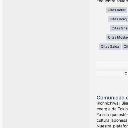
Encuentra soltero
Citas Adrar
Citas Bordj 
Citas Gha
Citas Most
Citas Saida
Ci
C
Comunidad de
¡Konnichiwa! Bi
energía de Tokio
Ya sea que estés
cultura japonesa,
Nuestra platafo