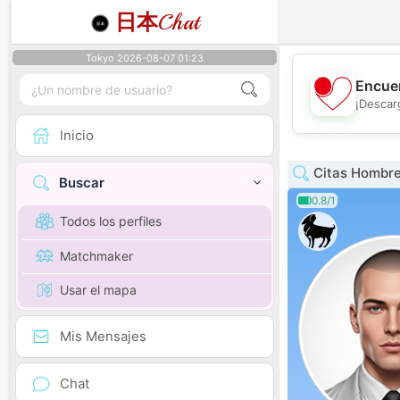
日本
Chat
Tokyo 2026-08-07 01:23
Encuen
¡Descar
Inicio
Citas Hombre
Buscar
0.8/1
Todos los perfiles
Matchmaker
Usar el mapa
Mis Mensajes
Chat