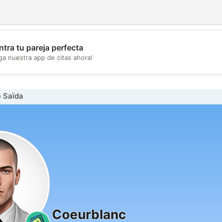
tra tu pareja perfecta
💖
ga nuestra app de citas ahora!
💕
 Saïda
Coeurblanc