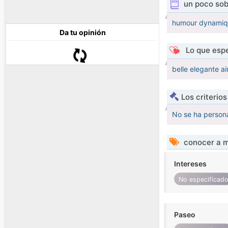
un poco sob
humour dynamiqu
Da tu opinión
Lo que espe
belle elegante ai
Los criterio
No se ha persona
conocer a m
Intereses
No especificad
Paseo