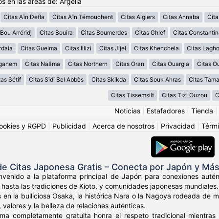
s en las áreas de: Argelia
Citas Aïn Defla
Citas Aïn Témouchent
Citas Algiers
Citas Annaba
Cita
Bou Arréridj
Citas Bouira
Citas Boumerdes
Citas Chlef
Citas Constantin
rdaia
Citas Guelma
Citas Illizi
Citas Jijel
Citas Khenchela
Citas Lagh
aganem
Citas Naâma
Citas Northern
Citas Oran
Citas Ouargla
Citas O
tas Sétif
Citas Sidi Bel Abbès
Citas Skikda
Citas Souk Ahras
Citas Tama
Citas Tissemsilt
Citas Tizi Ouzou
C
Noticias
|
Estafadores
|
Tienda
ookies y RGPD
|
Publicidad
|
Acerca de nosotros
|
Privacidad
|
Térmi
 Citas Japonesa Gratis – Conecta por Japón y Más 
envenido a la plataforma principal de Japón para conexiones auté
 hasta las tradiciones de Kioto, y comunidades japonesas mundiales.
 en la bulliciosa Osaka, la histórica Nara o la Nagoya rodeada de
 valores y la belleza de relaciones auténticas.
rma completamente gratuita honra el respeto tradicional mientr