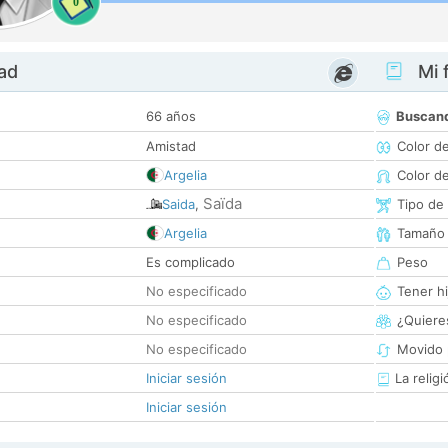
0
dad
Mi f
66 años
Buscan
Amistad
Color d
Argelia
Color d
Saïda
Saida
,
Tipo de
Argelia
Tamaño
Es complicado
Peso
No especificado
Tener hi
No especificado
¿Quieres
No especificado
Movido 
Iniciar sesión
La religi
Iniciar sesión