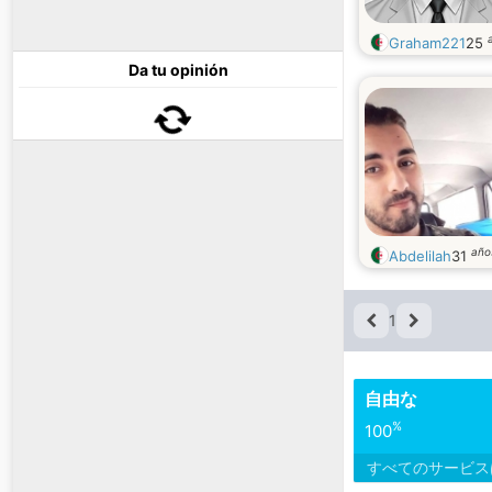
Graham221
25
Da tu opinión
año
Abdelilah
31
1
自由な
%
100
すべてのサービ