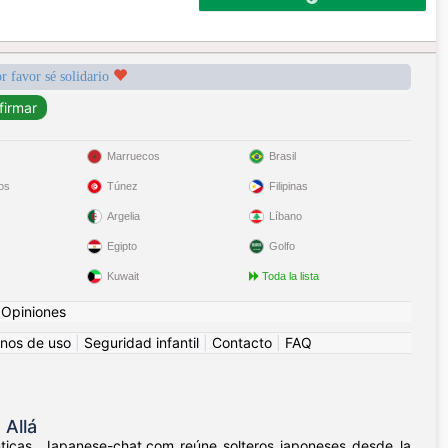
r favor sé solidario
Marruecos
Brasil
os
Túnez
Filipinas
Argelia
Líbano
Egipto
Golfo
Kuwait
Toda la lista
|
Opiniones
nos de uso
|
Seguridad infantil
|
Contacto
|
FAQ
Allá
nticas. Japanese-chat.com reúne solteros japoneses desde la