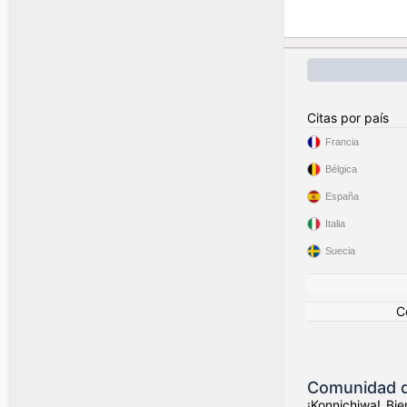
Citas por país
Francia
Bélgica
España
Italia
Suecia
C
Comunidad de
¡Konnichiwa! Bi