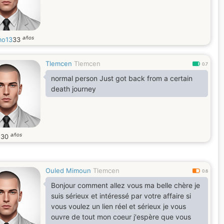
años
mo13
33
Tlemcen
Tlemcen
0.7
normal person Just got back from a certain
death journey
años
d
30
Ouled Mimoun
Tlemcen
0.6
Bonjour comment allez vous ma belle chère je
suis sérieux et intéressé par votre affaire si
vous voulez un lien réel et sérieux je vous
ouvre de tout mon coeur j'espère que vous