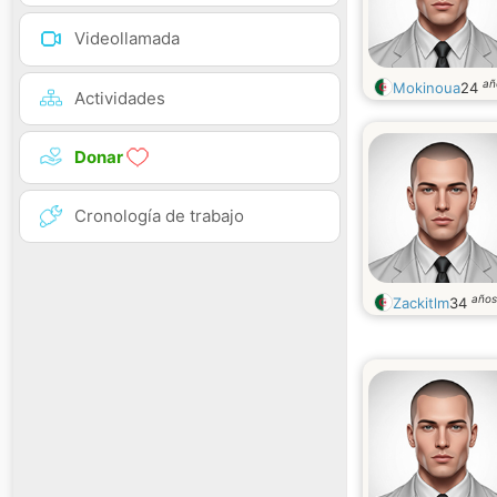
Videollamada
añ
Mokinoua
24
Actividades
Donar
Cronología de trabajo
años
Zackitlm
34