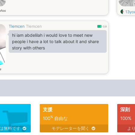
años
13yo
Tlemcen
Tlemcen
0.8
hi iam abdelilah i would love to meet new
people i have a lot to talk about it and share
story with others
s
支援
深刻
%
100
自由な
100%
スは無料です
モデレーターを聞く
よ