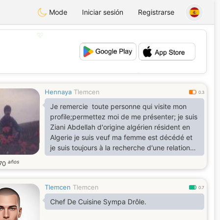
Mode
Iniciar sesión
Registrarse
💖
💕
Hennaya
Tlemcen
0.3
Je remercie toute personne qui visite mon
profile;permettez moi de me présenter; je suis
Ziani Abdellah d'origine algérien résident en
Algerie je suis veuf ma femme est décédé et
je suis toujours à la recherche d'une relation
sérieuse qui se base sur la confiance et
años
70
sincérité Mon passe temps la lecture,les films,
les promenades à la campagne,je pratique le
Tlemcen
Tlemcen
massage . Ce que je déteste dans ma vie la
0.7
trahison, le mensonge, l'alcool,la drogue, le
Chef De Cuisine Sympa Drôle.
tatouage et la violence. La trahison et le
mensonge