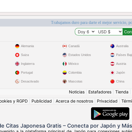
Trabajamos duro para darte el mejor servicio, po
Alemania
Canadá
Australia
Suiza
Estados Unidos
Países Baj
Inglaterra
México
Austria
Portugal
Colombia
Japón
Desactivado
Mascotas
China
Noticias
|
Estafadores
|
Tienda
ookies y RGPD
|
Publicidad
|
Acerca de nosotros
|
Privacidad
|
Térmi
 Citas Japonesa Gratis – Conecta por Japón y Más 
envenido a la plataforma principal de Japón para conexiones auté