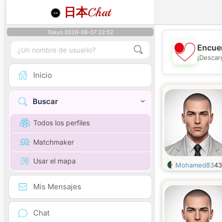
日本
Chat
Tokyo 2026-08-07 22:52
Encuen
¡Descar
Inicio
Buscar
Todos los perfiles
Matchmaker
Usar el mapa
Mohamed83
4
Mis Mensajes
Chat