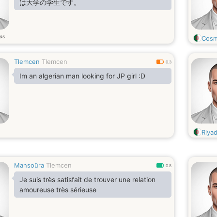
は大学の学生です。
os
Cos
Tlemcen
Tlemcen
0.3
Im an algerian man looking for JP girl :D
Riya
Mansoûra
Tlemcen
0.8
Je suis très satisfait de trouver une relation
amoureuse très sérieuse