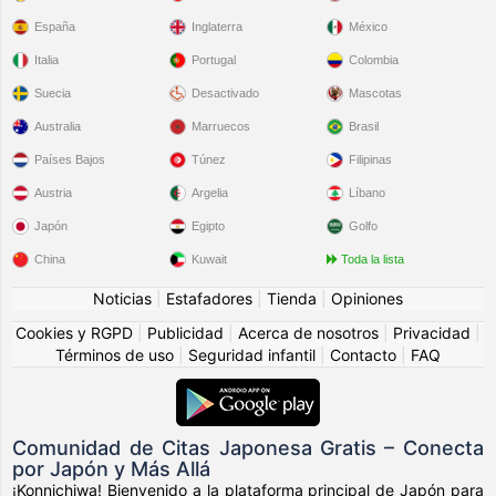
España
Inglaterra
México
Italia
Portugal
Colombia
Suecia
Desactivado
Mascotas
Australia
Marruecos
Brasil
Países Bajos
Túnez
Filipinas
Austria
Argelia
Líbano
Japón
Egipto
Golfo
China
Kuwait
Toda la lista
Noticias
|
Estafadores
|
Tienda
|
Opiniones
Cookies y RGPD
|
Publicidad
|
Acerca de nosotros
|
Privacidad
|
Términos de uso
|
Seguridad infantil
|
Contacto
|
FAQ
Comunidad de Citas Japonesa Gratis – Conecta
por Japón y Más Allá
¡Konnichiwa! Bienvenido a la plataforma principal de Japón para