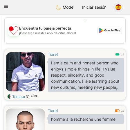
日本
Chat
Toggle
Mode
Iniciar sesión
navigation
💖
Encuentra tu pareja perfecta
¡Descarga nuestra app de citas ahora!
💖
💕
💕
Tiaret
0.9
I am a calm and honest person who
enjoys simple things in life. I value
respect, sincerity, and good
communication. I like learning about
new cultures, meeting new people,
and sharing positive moments. I am
años
Tameur
31
here to make a genuine connection
and see where it can lead
Tiaret
0.6
homme a la recherche une femme