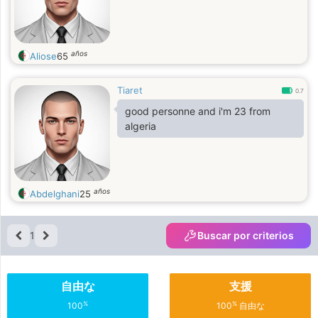
años
Aliose
65
Tiaret
0.7
good personne and i'm 23 from
algeria
años
Abdelghani
25
1
Buscar por criterios
自由な
支援
%
%
100
100
自由な