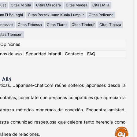
ouat
Citas M Sila
Citas Mascara
Citas Medea
Citas Mila
um El Bouaghi
Citas Persekutuan Kuala Lumpur
Citas Relizane
nrasset
Citas Tébessa
Citas Tiaret
Citas Tindouf
Citas Tipaza
itas Tlemcen
|
Opiniones
nos de uso
|
Seguridad infantil
|
Contacto
|
FAQ
Allá
nticas. Japanese-chat.com reúne solteros japoneses desde la
 montañas, conéctate con personas compatibles que aprecian la
as abraza métodos modernos de conexión. Encuentra amistad,
uestra comunidad respetuosa que celebra tanto herencia como
Assistance
ránea de relaciones.