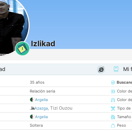
Izlikad
1
dad
Mi f
35 años
Buscan
Relación seria
Color d
Argelia
Color d
Tizi Ouzou
Azazga
,
Tipo de
Argelia
Tamaño
Soltera
Peso