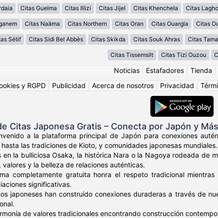
rdaia
Citas Guelma
Citas Illizi
Citas Jijel
Citas Khenchela
Citas Lagh
aganem
Citas Naâma
Citas Northern
Citas Oran
Citas Ouargla
Citas O
tas Sétif
Citas Sidi Bel Abbès
Citas Skikda
Citas Souk Ahras
Citas Tama
Citas Tissemsilt
Citas Tizi Ouzou
C
Noticias
|
Estafadores
|
Tienda
ookies y RGPD
|
Publicidad
|
Acerca de nosotros
|
Privacidad
|
Térmi
 Citas Japonesa Gratis – Conecta por Japón y Más 
envenido a la plataforma principal de Japón para conexiones auté
 hasta las tradiciones de Kioto, y comunidades japonesas mundiales.
 en la bulliciosa Osaka, la histórica Nara o la Nagoya rodeada de
 valores y la belleza de relaciones auténticas.
rma completamente gratuita honra el respeto tradicional mientr
aciones significativas.
duos japoneses han construido conexiones duraderas a través de n
onal.
rmonía de valores tradicionales encontrando construcción contempo