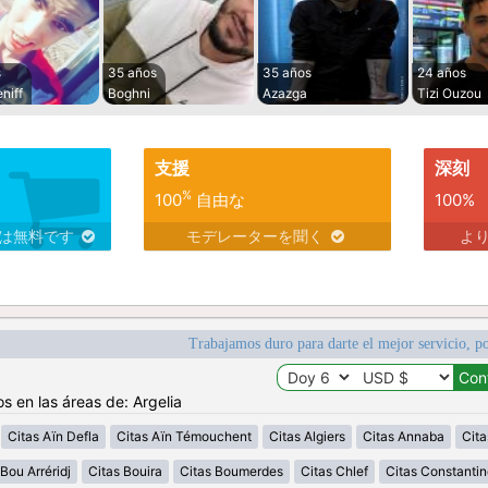
s
35 años
35 años
24 años
niff
Boghni
Azazga
Tizi Ouzou
支援
深刻
%
100
自由な
100%
スは無料です
モデレーターを聞く
よ
Trabajamos duro para darte el mejor servicio, po
s en las áreas de: Argelia
Citas Aïn Defla
Citas Aïn Témouchent
Citas Algiers
Citas Annaba
Cita
Bou Arréridj
Citas Bouira
Citas Boumerdes
Citas Chlef
Citas Constantin