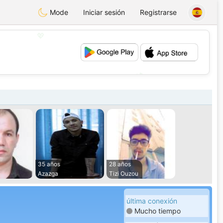
Mode
Iniciar sesión
Registrarse
💖
💕
35 años
28 años
Azazga
Tizi Ouzou
última conexión
Mucho tiempo