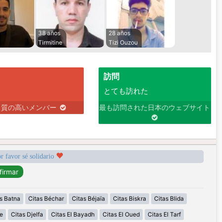
38 años
28 años
Tirmitine
Tizi Ouzou
訪問
とても訪れた
り質の高いメンバー
最も訪問された日本のウェブサイト
r favor sé solidario
s Batna
Citas Béchar
Citas Béjaïa
Citas Biskra
Citas Blida
e
Citas Djelfa
Citas El Bayadh
Citas El Oued
Citas El Tarf