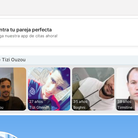
tra tu pareja perfecta
💖
ga nuestra app de citas ahora!
💕
 Tizi Ouzou
27 años
35 años
38 años
ou
Tizi Gheniff
Boghni
Tirmitine