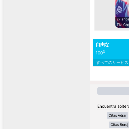
27 año
Tizi Ghe
自由な
%
100
すべてのサービ
Encuentra soltero
Citas Adrar
Citas Bordj 