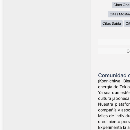
Citas Gha
Citas Most
Citas Saida
Ci
C
Comunidad de
¡Konnichiwa! Bi
energía de Tokio
Ya sea que estés
cultura japonesa,
Nuestra platafo
compañía y asoci
Miles de indivi
crecimiento pers
Experimenta la a