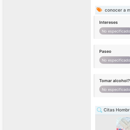
conocer a m
Intereses
No especificad
Paseo
No especificad
Tomar alcohol?
No especificad
Citas Hombr