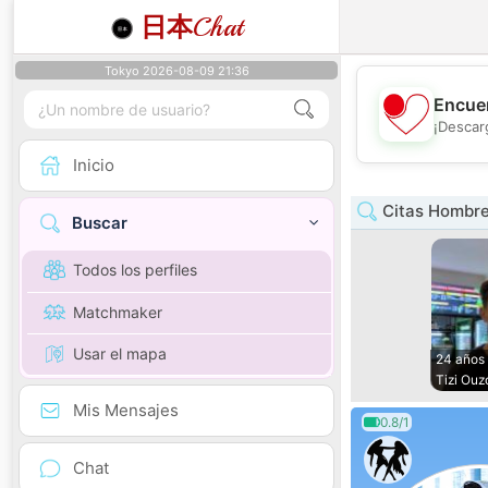
日本
Chat
Tokyo 2026-08-09 21:36
Encuen
¡Descar
Inicio
Citas Hombre
Buscar
Todos los perfiles
Matchmaker
Usar el mapa
24 años
Tizi Ouz
Mis Mensajes
0.8/1
Chat