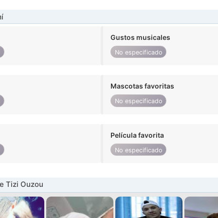
í
Gustos musicales
o
No especificado
Mascotas favoritas
o
No especificado
Película favorita
o
No especificado
e Tizi Ouzou