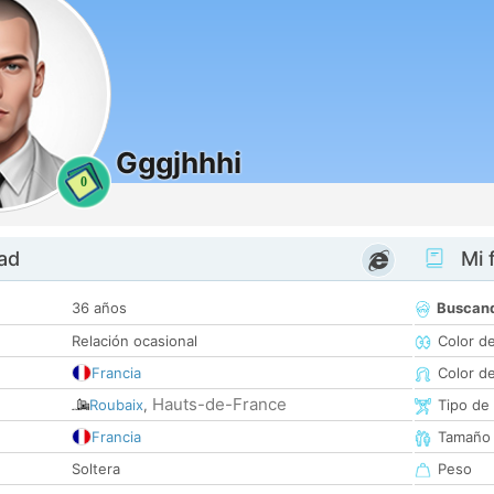
Gggjhhhi
0
dad
Mi f
36 años
Buscan
Relación ocasional
Color d
Francia
Color d
Hauts-de-France
Roubaix
,
Tipo de
Francia
Tamaño
Soltera
Peso