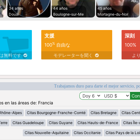
34 años
44 años
45 años
Douai
Boulogne-sur-Me
Mortagne-du-Nor
支援
深刻
%
100
自由な
100%
スは無料です
モデレーターを聞く
よ
Trabajamos duro para darte el mejor servicio, po
os en las áreas de: Francia
Rhône-Alpes
Citas Bourgogne-Franche-Comté
Citas Bretagne
Citas Cent
erre
Citas Guadeloupe
Citas Guyane
Citas Hauts-de-France
Citas Île
Citas Nouvelle-Aquitaine
Citas Occitanie
Citas Pays de la Loi