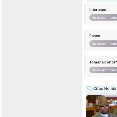
Intereses
No especificad
Paseo
No especificad
Tomar alcohol?
No especificad
Citas Hombr