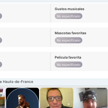
Gustos musicales
o
No especificado
Mascotas favoritas
o
No especificado
Película favorita
o
No especificado
e Hauts-de-France