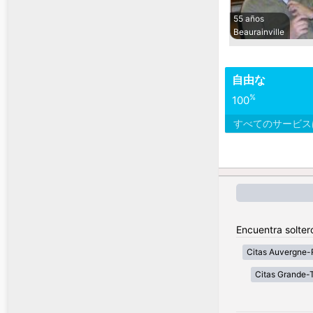
55 años
Beaurainville
自由な
%
100
すべてのサービ
Encuentra solter
Citas Auvergne-
Citas Grande-T