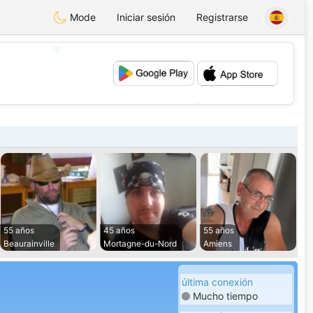
Mode
Iniciar sesión
Registrarse
💖
💕
55 años
45 años
55 años
Beaurainville
Mortagne-du-Nord
Amiens
última conexión
Mucho tiempo