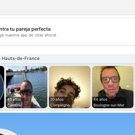
tra tu pareja perfecta
💖
ga nuestra app de citas ahora!
💕
 Hauts-de-France
45 años
20 años
44 años
Cambrai
Compiègne
Boulogne-sur-Mer