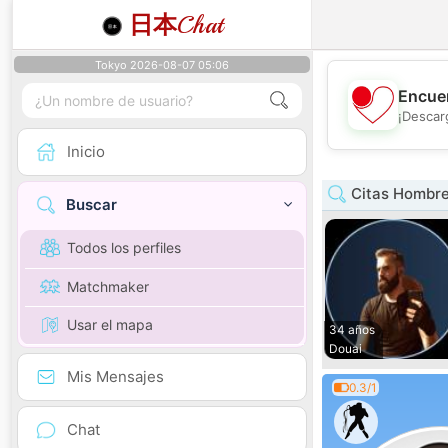
日本
Chat
Tokyo 2026-08-07 05:06
Encuen
¡Descar
Inicio
Citas Hombre
Buscar
Todos los perfiles
Matchmaker
Usar el mapa
34 años
Douai
Mis Mensajes
0.3/1
Chat