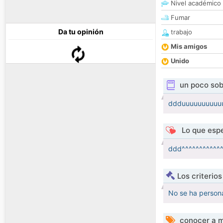
Nivel académico
Fumar
Da tu opinión
trabajo
Mis amigos
Unido
un poco sob
ddduuuuuuuuuu
Lo que espe
ddd^^^^^^^^^^^^^^
Los criterio
No se ha persona
conocer a m