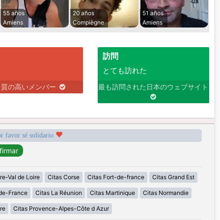
55 años
20 años
51 años
Amiens
Compiègne
Amiens
訪問
とても訪れた
り質の高いメンバー
最も訪問された日本のウェブサイト
r favor sé solidario
re-Val de Loire
Citas Corse
Citas Fort-de-france
Citas Grand Est
-de-France
Citas La Réunion
Citas Martinique
Citas Normandie
re
Citas Provence-Alpes-Côte d Azur