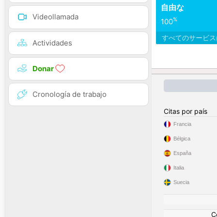
自由な
Videollamada
%
100
すべてのサービ
Actividades
Donar
Cronología de trabajo
Citas por país
Francia
Bélgica
España
Italia
Suecia
C