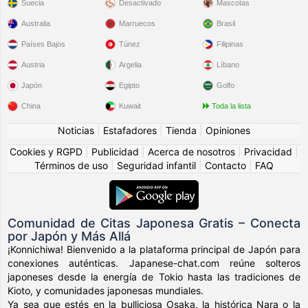
Suecia
Desactivado
Mascotas
Australia
Marruecos
Brasil
Países Bajos
Túnez
Filipinas
Austria
Argelia
Líbano
Japón
Egipto
Golfo
China
Kuwait
Toda la lista
Noticias
|
Estafadores
|
Tienda
|
Opiniones
Cookies y RGPD
|
Publicidad
|
Acerca de nosotros
|
Privacidad
|
Términos de uso
|
Seguridad infantil
|
Contacto
|
FAQ
Comunidad de Citas Japonesa Gratis – Conecta
por Japón y Más Allá
¡Konnichiwa! Bienvenido a la plataforma principal de Japón para
conexiones auténticas. Japanese-chat.com reúne solteros
japoneses desde la energía de Tokio hasta las tradiciones de
Kioto, y comunidades japonesas mundiales.
Ya sea que estés en la bulliciosa Osaka, la histórica Nara o la