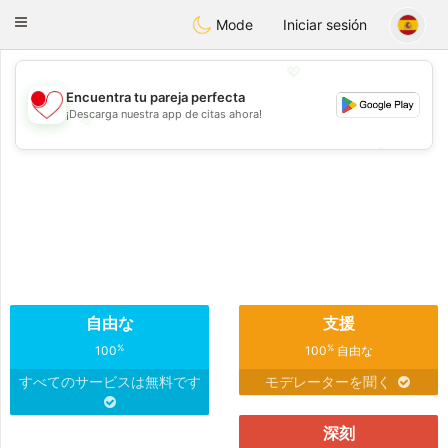
日本
Chat
Toggle
Mode
Iniciar sesión
navigation
💖
Encuentra tu pareja perfecta
¡Descarga nuestra app de citas ahora!
💖
💕
💕
自由な
支援
%
%
100
100
自由な
すべてのサービスは無料です
モデレーターを聞く
深刻