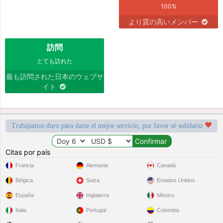
100%
より質の高いメンバー
訪問
とても訪れた
最も訪問された日本のウェブサ
イト
Trabajamos duro para darte el mejor servicio, por favor sé solidario
Citas por país
Francia
Alemania
Canadá
Bélgica
Suiza
Estados Unidos
España
Inglaterra
México
Italia
Portugal
Colombia