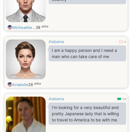
años
Michealbie...
38
Alabama
0
I am a happy person and I need a
man who can take care of me
años
Anabelle
28
Alabama
0.9
I'm looking for a very beautiful and
pretty Japanese lady that is willing
to travel to America to be with me.