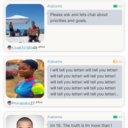
Alabama
0.7
Please ask and lets chat about
priorities and goals.
años
Usa832380
49
Alabama
0.2
i will tell you letteri will tell you letteri
will tell you letteri will tell you letteri
will tell you letteri will tell you letteri
will tell you letteri will tell you letteri
will tell you letteri will tell you letteri
will tell you letteri will tell you letteri
años
Phinababy
27
will tell you letteri will tell you letteri
will tell you letteri will tell you letteri
Alabama
will tell you letteri will tell you letteri
0.7
will tell you letteri will tell you letteri
Im 16. The truth is Im more than I