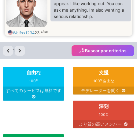
will tell you letteri will tell you letter
appear. I like working out. You can
ask me anything. Im also wanting a
serious relationship.
años
Wolfxx1234
23
1
Buscar por criterios
自由な
支援
%
%
100
100
自由な
すべてのサービスは無料です
モデレーターを聞く
深刻
100%
より質の高いメンバー