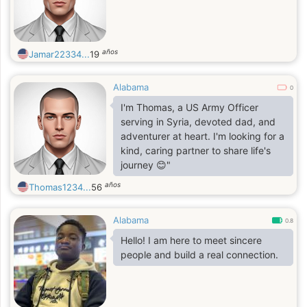
años
Jamar22334...
19
Alabama
0
I'm Thomas, a US Army Officer
serving in Syria, devoted dad, and
adventurer at heart. I'm looking for a
kind, caring partner to share life's
journey 😊"
años
Thomas1234...
56
Alabama
0.8
Hello! I am here to meet sincere
people and build a real connection.