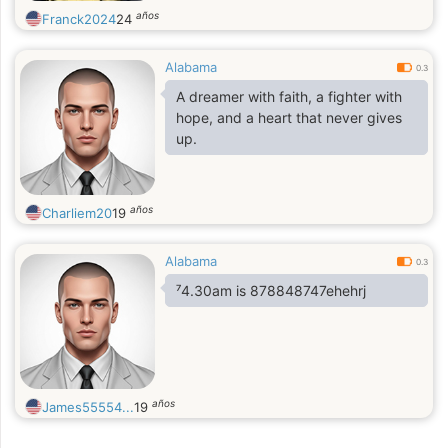
años
Franck2024
24
Alabama
0.3
A dreamer with faith, a fighter with
hope, and a heart that never gives
up.
años
Charliem20
19
Alabama
0.3
⁷4.30am is 878848747ehehrj
años
James55554...
19