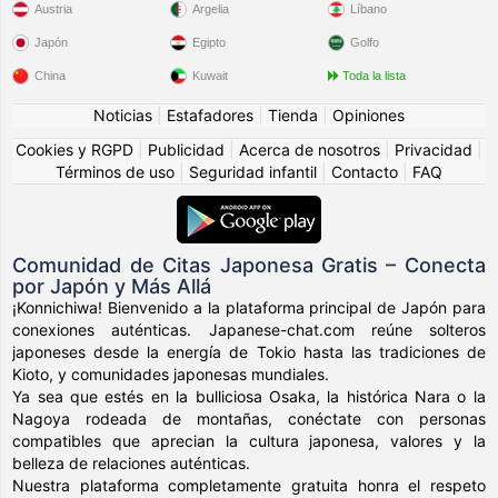
Austria
Argelia
Líbano
Japón
Egipto
Golfo
China
Kuwait
Toda la lista
Noticias
|
Estafadores
|
Tienda
|
Opiniones
Cookies y RGPD
|
Publicidad
|
Acerca de nosotros
|
Privacidad
|
Términos de uso
|
Seguridad infantil
|
Contacto
|
FAQ
Comunidad de Citas Japonesa Gratis – Conecta
por Japón y Más Allá
¡Konnichiwa! Bienvenido a la plataforma principal de Japón para
conexiones auténticas. Japanese-chat.com reúne solteros
japoneses desde la energía de Tokio hasta las tradiciones de
Kioto, y comunidades japonesas mundiales.
Ya sea que estés en la bulliciosa Osaka, la histórica Nara o la
Nagoya rodeada de montañas, conéctate con personas
compatibles que aprecian la cultura japonesa, valores y la
belleza de relaciones auténticas.
Nuestra plataforma completamente gratuita honra el respeto