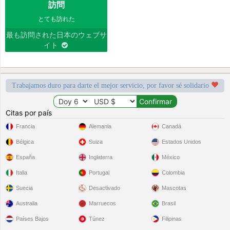
訪問
とても訪れた
最も訪問された日本のウェブサ
イト
Trabajamos duro para darte el mejor servicio, por favor sé solidario
Citas por país
Francia
Alemania
Canadá
Bélgica
Suiza
Estados Unidos
España
Inglaterra
México
Italia
Portugal
Colombia
Suecia
Desactivado
Mascotas
Australia
Marruecos
Brasil
Países Bajos
Túnez
Filipinas