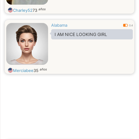
años
Charley52
73
Alabama
0.4
I AM NICE LOOKING GIRL
años
Merciabee
35