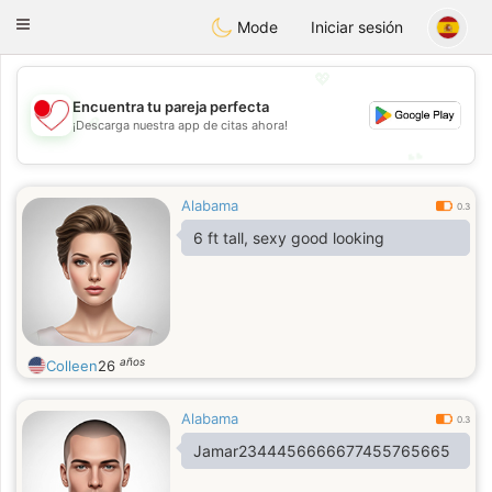
日本
Chat
Toggle
Mode
Iniciar sesión
navigation
💖
Encuentra tu pareja perfecta
💖
¡Descarga nuestra app de citas ahora!
💕
💕
Alabama
0.3
6 ft tall, sexy good looking
años
Colleen
26
Alabama
0.3
Jamar2344456666677455765665