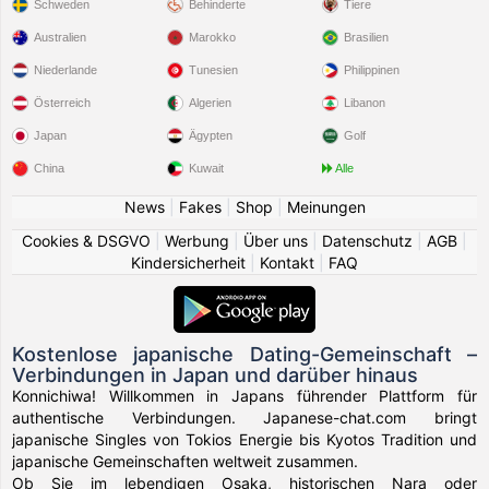
Schweden
Behinderte
Tiere
Australien
Marokko
Brasilien
Niederlande
Tunesien
Philippinen
Österreich
Algerien
Libanon
Japan
Ägypten
Golf
China
Kuwait
Alle
News
|
Fakes
|
Shop
|
Meinungen
Cookies & DSGVO
|
Werbung
|
Über uns
|
Datenschutz
|
AGB
|
Kindersicherheit
|
Kontakt
|
FAQ
Kostenlose japanische Dating-Gemeinschaft –
Verbindungen in Japan und darüber hinaus
Konnichiwa! Willkommen in Japans führender Plattform für
authentische Verbindungen. Japanese-chat.com bringt
japanische Singles von Tokios Energie bis Kyotos Tradition und
japanische Gemeinschaften weltweit zusammen.
Ob Sie im lebendigen Osaka, historischen Nara oder