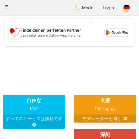
日本
Chat
Toggle
Mode
Login
navigation
💖
Finde deinen perfekten Partner
Lade jetzt unsere Dating-App herunter!
💖
💕
💕
自由な
支援
%
%
100
100
自由な
すべてのサービスは無料です
モデレーターを聞く
深刻