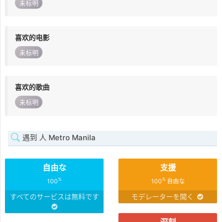
未标明
喜欢的电影
未标明
喜欢的歌曲
未标明
遇到 人 Metro Manila
自由な
支援
%
%
100
100
自由な
すべてのサービスは無料です
モデレーターを聞く
深刻