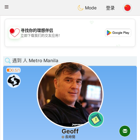
日本
Chat
Toggle
Mode
登录
navigation
💖
寻找你的理想伴侣
💖
立即下载我们的交友应用！
💕
💕
遇到 人 Metro Manila
0.5/1
1
Geoff
長時間