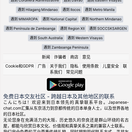
遇到 Cordillera Administrative
遇到 Davao
遇到 Eastern Visayas
遇到 Hilagang Mindanao
遇到 Ilocos
遇到 Metro Manila
遇到 MIMAROPA
遇到 National Capital
遇到 Northern Mindanao
遇到 Península de Zamboanga
遇到 Region XII
遇到 SOCCSKSARGEN
遇到 South Australia
遇到 Western Visayas
遇到 Zamboanga Peninsula
新闻
|
诈骗者
|
商店
|
意见
Cookie和GDPR
|
广告
|
关于我们
|
隐私
|
使用条款
|
儿童安全
|
联
系我们
|
常见问题
免费日本交友社区 - 跨越日本及其他地区的联系
こんにちは！欢迎来到日本领先的真挚联系平台。Japanese-
chat.com汇集从东京活力到京都传统的日本单身人士，以及世界各地
的日本社区。
无论您身在充满活力的大阪、历史悠久的奈良还是群山环绕的名古
屋，都能与欣赏日本文化、价值观和真挚关系之美的兼容人士联系。
我们完全免费的平台尊重传统礼貌，同时拥抱现代联系方式。寻找友