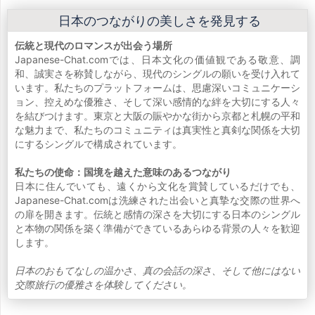
日本のつながりの美しさを発見する
伝統と現代のロマンスが出会う場所
Japanese-Chat.comでは、日本文化の価値観である敬意、調
和、誠実さを称賛しながら、現代のシングルの願いを受け入れて
います。私たちのプラットフォームは、思慮深いコミュニケーシ
ョン、控えめな優雅さ、そして深い感情的な絆を大切にする人々
を結びつけます。東京と大阪の賑やかな街から京都と札幌の平和
な魅力まで、私たちのコミュニティは真実性と真剣な関係を大切
にするシングルで構成されています。
私たちの使命：国境を越えた意味のあるつながり
日本に住んでいても、遠くから文化を賞賛しているだけでも、
Japanese-Chat.comは洗練された出会いと真摯な交際の世界へ
の扉を開きます。伝統と感情の深さを大切にする日本のシングル
と本物の関係を築く準備ができているあらゆる背景の人々を歓迎
します。
日本のおもてなしの温かさ、真の会話の深さ、そして他にはない
交際旅行の優雅さを体験してください。