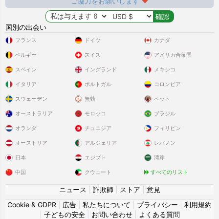
ご協力をお願いします
国別の出会い
フランス
ドイツ
カナダ
ベルギー
スイス
アメリカ合衆国
スペイン
イングランド
メキシコ
イタリア
ポルトガル
コロンビア
スウェーデン
無効
ペット
オーストラリア
モロッコ
ブラジル
オランダ
チュニジア
フィリピン
オーストリア
アルジェリア
レバノン
日本
エジプト
湾岸
中国
クウェート
すべてのリスト
ニュース
|
詐欺師
|
ストア
|
意見
Cookie & GDPR
|
広告
|
私たちについて
|
プライバシー
|
利用規約
|
子どもの安全
|
お問い合わせ
|
よくある質問