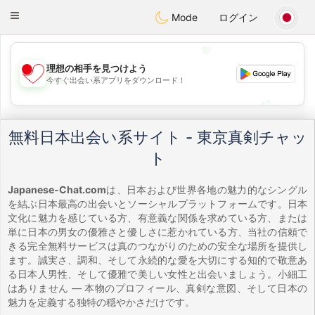
日本
Chat
Toggle
Mode
ログイン
navigation
💖
理想の相手を見つけよう
💖
今すぐ出会い系アプリをダウンロード！
💕
💕
無料日本出会い系サイト - 東京真剣チャッ
ト
Japanese-Chat.com
は、日本および世界各地の魅力的なシングル
を結ぶ日本最高の出会いとソーシャルプラットフォームです。日本
文化に魅力を感じている方、有意義な関係を求めている方、または
単に日本の男女の優雅さと優しさに惹かれている方、当社の信頼で
きる完全無料サービスは真のつながりのための安全な場所を提供し
ます。誠実さ、調和、そして永続的な愛を大切にする知的で敬意あ
る日本人男性、そして優雅で美しい女性と出会いましょう。小細工
はありません — 本物のプロフィール、真剣な意図、そして日本の
魅力を定義する独特の穏やかさだけです。