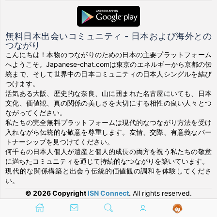
無料日本出会いコミュニティ - 日本および海外との
つながり
こんにちは！本物のつながりのための日本の主要プラットフォーム
へようこそ。Japanese-chat.comは東京のエネルギーから京都の伝
統まで、そして世界中の日本コミュニティの日本人シングルを結び
つけます。
活気ある大阪、歴史的な奈良、山に囲まれた名古屋にいても、日本
文化、価値観、真の関係の美しさを大切にする相性の良い人々とつ
ながってください。
私たちの完全無料プラットフォームは現代的なつながり方法を受け
入れながら伝統的な敬意を尊重します。友情、交際、有意義なパー
トナーシップを見つけてください。
何千もの日本人個人が遺産と個人的成長の両方を祝う私たちの敬意
に満ちたコミュニティを通じて持続的なつながりを築いています。
現代的な関係構築と出会う伝統的価値観の調和を体験してくださ
い。
© 2026 Copyright
ISN Connect
.
All rights reserved.