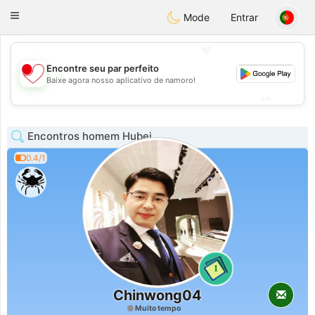
日本
Chat
Toggle
Mode
Entrar
navigation
💖
Encontre seu par perfeito
💖
Baixe agora nosso aplicativo de namoro!
💕
💕
Encontros homem Hubei
0.4/1
1
Chinwong04
Muito tempo