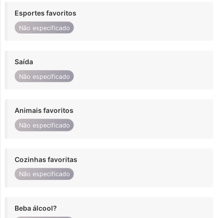
Esportes favoritos
Não especificado
Saída
Não especificado
Animais favoritos
Não especificado
Cozinhas favoritas
Não especificado
Beba álcool?