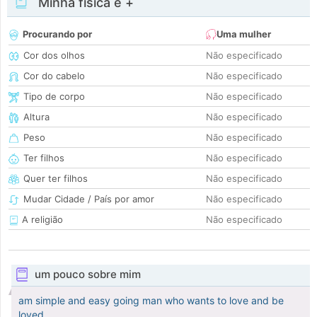
Minha física e +
Procurando por
Uma mulher
Cor dos olhos
Não especificado
Cor do cabelo
Não especificado
Tipo de corpo
Não especificado
Altura
Não especificado
Peso
Não especificado
Ter filhos
Não especificado
Quer ter filhos
Não especificado
Mudar Cidade / País por amor
Não especificado
A religião
Não especificado
um pouco sobre mim
am simple and easy going man who wants to love and be
loved