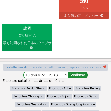
深刻
100%
より質の高いメンバー
訪問
とても訪れた
最も訪問された日本のウェブサ
イト
Trabalhamos duro para dar o melhor serviço, seja solidário por favor
Encontre solteiros nas áreas de: China
Encontros An Hui Sheng
Encontros Anhui
Encontros Beijing
Encontros Chongqing
Encontros Fujian
Encontros Gansu
Encontros Guangdong
Encontros Guangdong Province