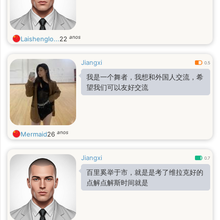
anos
Laishenglo...
22
Jiangxi
0.5
我是一个舞者，我想和外国人交流，希
望我们可以友好交流
anos
Mermaid
26
Jiangxi
0.7
百里奚举于市，就是是考了维拉克好的
点解点解斯时间就是