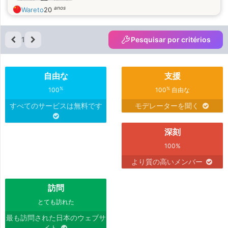
anos
Wareto
20
1
Pesquisar por critérios
自由な
支援
%
%
100
100
自由な
すべてのサービスは無料です
モデレーターを聞く
深刻
100%
より質の高いメンバー
訪問
とても訪れた
最も訪問された日本のウェブサ
イト