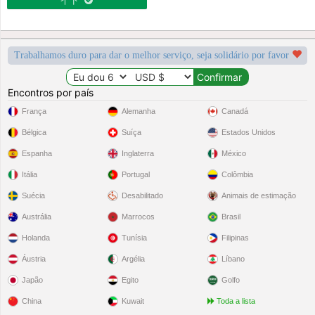
Trabalhamos duro para dar o melhor serviço, seja solidário por favor
Encontros por país
França
Alemanha
Canadá
Bélgica
Suíça
Estados Unidos
Espanha
Inglaterra
México
Itália
Portugal
Colômbia
Suécia
Desabilitado
Animais de estimação
Austrália
Marrocos
Brasil
Holanda
Tunísia
Filipinas
Áustria
Argélia
Líbano
Japão
Egito
Golfo
China
Kuwait
Toda a lista