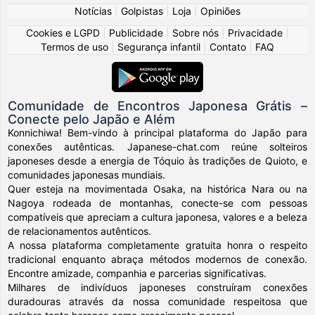
Notícias
|
Golpistas
|
Loja
|
Opiniões
Cookies e LGPD
|
Publicidade
|
Sobre nós
|
Privacidade
|
Termos de uso
|
Segurança infantil
|
Contato
|
FAQ
Comunidade de Encontros Japonesa Grátis –
Conecte pelo Japão e Além
Konnichiwa! Bem-vindo à principal plataforma do Japão para
conexões autênticas. Japanese-chat.com reúne solteiros
japoneses desde a energia de Tóquio às tradições de Quioto, e
comunidades japonesas mundiais.
Quer esteja na movimentada Osaka, na histórica Nara ou na
Nagoya rodeada de montanhas, conecte-se com pessoas
compatíveis que apreciam a cultura japonesa, valores e a beleza
de relacionamentos autênticos.
A nossa plataforma completamente gratuita honra o respeito
tradicional enquanto abraça métodos modernos de conexão.
Encontre amizade, companhia e parcerias significativas.
Milhares de indivíduos japoneses construíram conexões
duradouras através da nossa comunidade respeitosa que