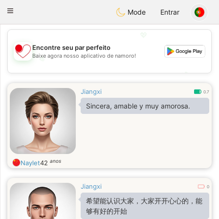
日本
Chat
Toggle
Mode
Entrar
navigation
💖
Encontre seu par perfeito
Baixe agora nosso aplicativo de namoro!
💖
💕
💕
Jiangxi
0.7
Sincera, amable y muy amorosa.
anos
Naylet
42
Jiangxi
0
希望能认识大家，大家开开心心的，能
够有好的开始