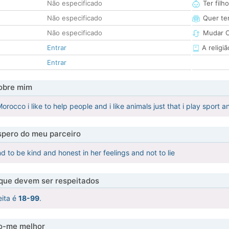
Não especificado
Ter filh
Não especificado
Quer ter
Não especificado
Mudar C
Entrar
A religiã
Entrar
obre mim
orocco i like to help people and i like animals just that i play sport
pero do meu parceiro
 to be kind and honest in her feelings and not to lie
 que devem ser respeitados
eita é
18-99
.
-me melhor