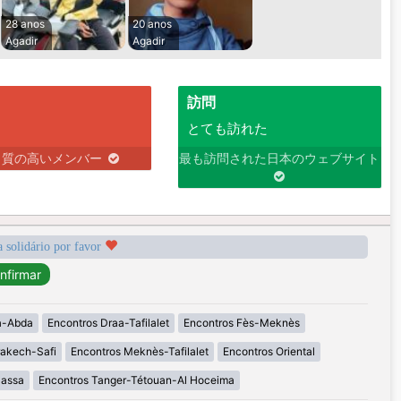
28 anos
20 anos
Agadir
Agadir
訪問
とても訪れた
り質の高いメンバー
最も訪問された日本のウェブサイト
a solidário por favor
a-Abda
Encontros Draa-Tafilalet
Encontros Fès-Meknès
rakech-Safi
Encontros Meknès-Tafilalet
Encontros Oriental
Massa
Encontros Tanger-Tétouan-Al Hoceima