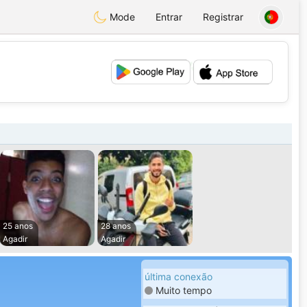
Mode
Entrar
Registrar
💕
💖
25 anos
28 anos
Agadir
Agadir
última conexão
Muito tempo