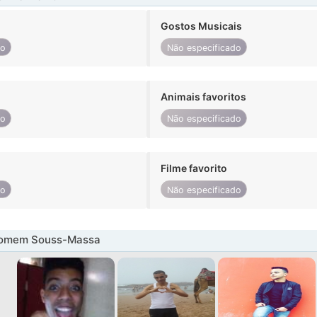
Gostos Musicais
do
Não especificado
Animais favoritos
do
Não especificado
Filme favorito
do
Não especificado
homem Souss-Massa