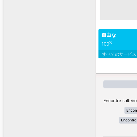
自由な
%
100
すべてのサービ
Encontre solteir
Encont
Encontr