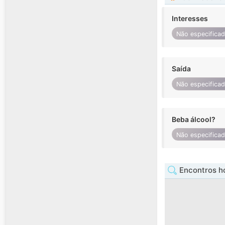
Interesses
Não especifica
Saída
Não especifica
Beba álcool?
Não especifica
Encontros 