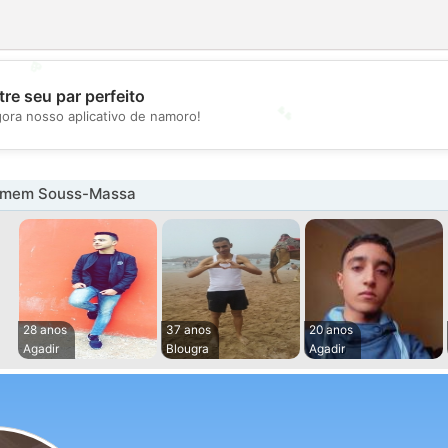
💖
re seu par perfeito
💕
gora nosso aplicativo de namoro!
omem Souss-Massa
28 anos
37 anos
20 anos
Agadir
Blougra
Agadir