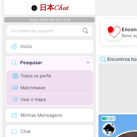
日本
Chat
Tokyo 2026-08-06 23:35
Encont
Baixe a
Início
Encontros h
Pesquisar
Todos os perfis
Matchmaker
Usar o mapa
Minhas Mensagens
0.8/1
Chat