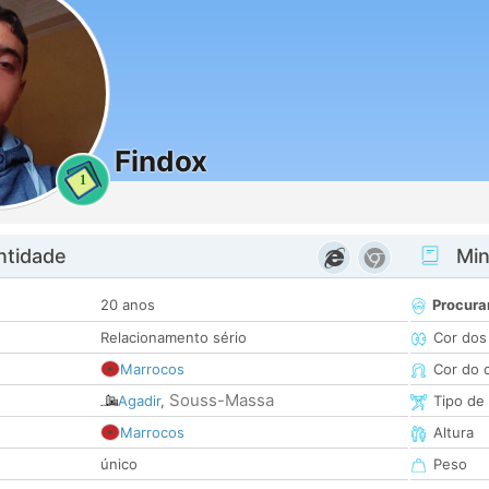
Findox
1
ntidade
Minh
20 anos
Procura
Relacionamento sério
Cor dos
Marrocos
Cor do 
Souss-Massa
Agadir
,
Tipo de
Marrocos
Altura
único
Peso