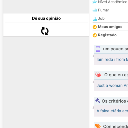
Nível Acadêmico
Fumar
Dê sua opinião
Job
Meus amigos
Registado
um pouco s
Iam reda i from M
O que eu es
Just a woman And
Os critérios
A faixa etária ac
Conhecendo