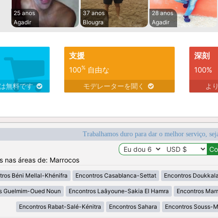
25 anos
37 anos
28 anos
Agadir
Blougra
Agadir
支援
深刻
%
100
自由な
100%
スは無料です
モデレーターを聞く
よ
Trabalhamos duro para dar o melhor serviço, sej
os nas áreas de: Marrocos
ros Béni Mellal-Khénifra
Encontros Casablanca-Settat
Encontros Doukkal
os Guelmim-Oued Noun
Encontros Laâyoune-Sakia El Hamra
Encontros Mar
Encontros Rabat-Salé-Kénitra
Encontros Sahara
Encontros Souss-