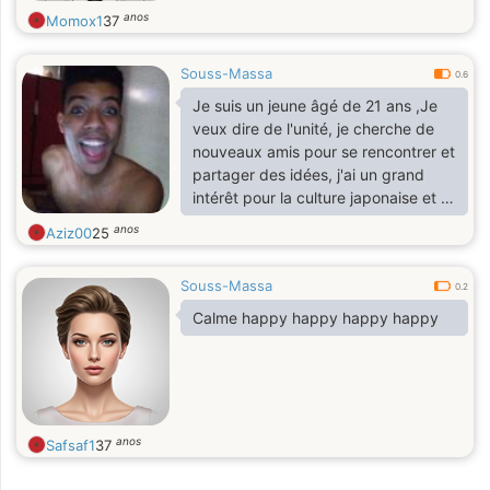
anos
Momox1
37
Souss-Massa
0.6
Je suis un jeune âgé de 21 ans ,Je
veux dire de l'unité, je cherche de
nouveaux amis pour se rencontrer et
partager des idées, j'ai un grand
intérêt pour la culture japonaise et je
veux connaître des amis de là-bas
anos
Aziz00
25
Souss-Massa
0.2
Calme happy happy happy happy
anos
Safsaf1
37