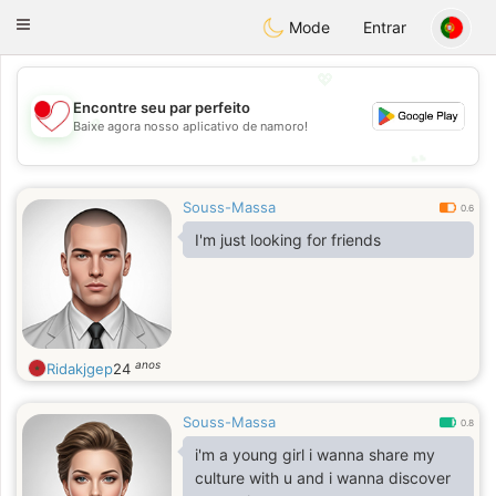
日本
Chat
Toggle
Mode
Entrar
navigation
💖
Encontre seu par perfeito
💖
Baixe agora nosso aplicativo de namoro!
💕
💕
Souss-Massa
0.6
I'm just looking for friends
anos
Ridakjgep
24
Souss-Massa
0.8
i'm a young girl i wanna share my
culture with u and i wanna discover