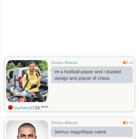
Souss-Massa
0.6
im a football player and i studied
design and player of chess
anos
Soufiane97
28
Souss-Massa
0.6
Serirux magnifique calme