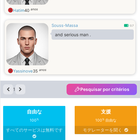
anos
Hatim
40
Souss-Massa
0.7
and serious man .
anos
Yassinove
35
1
Pesquisar por critérios
自由な
支援
%
%
100
100
自由な
すべてのサービスは無料です
モデレーターを聞く