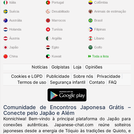
Itália
Portugal
Colômbia
Suécia
Desabilitado
Animais de estimação
Austrália
Marrocos
Brasil
Holanda
Tunísia
Filipinas
Áustria
Argélia
Líbano
Japão
Egito
Golfo
China
Kuwait
Toda a lista
Notícias
|
Golpistas
|
Loja
|
Opiniões
Cookies e LGPD
|
Publicidade
|
Sobre nós
|
Privacidade
|
Termos de uso
|
Segurança infantil
|
Contato
|
FAQ
Comunidade de Encontros Japonesa Grátis –
Conecte pelo Japão e Além
Konnichiwa! Bem-vindo à principal plataforma do Japão para
conexões autênticas. Japanese-chat.com reúne solteiros
japoneses desde a energia de Tóquio às tradições de Quioto, e