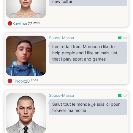
new cultur
anos
Kawthar
27
Souss-Massa
0.8
Iam reda i from Morocco i like to
help people and i like animals just
that i play sport and games
anos
Findox
20
Souss-Massa
0.7
Salut tout le monde ,je suis ici pour
trouver ma moitié