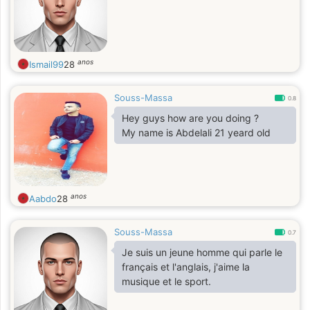
anos
Ismail99
28
Souss-Massa
0.8
Hey guys how are you doing ?
My name is Abdelali 21 yeard old
anos
Aabdo
28
Souss-Massa
0.7
Je suis un jeune homme qui parle le
français et l'anglais, j'aime la
musique et le sport.