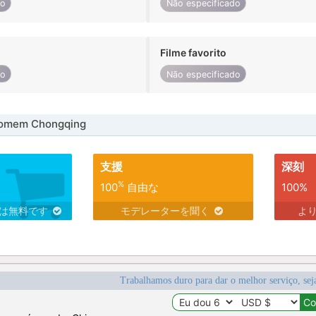
do
Não especificado
Filme favorito
do
Não especificado
homem Chongqing
支援
深刻
%
100
自由な
100%
スは無料です
モデレーターを聞く
よ
Trabalhamos duro para dar o melhor serviço, sej