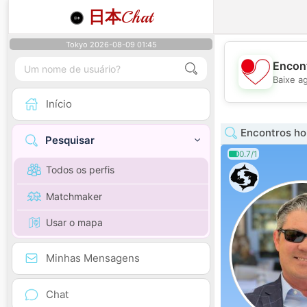
日本
Chat
Tokyo 2026-08-09 01:45
Encont
Baixe a
Início
Encontros h
Pesquisar
0.7/1
Todos os perfis
Matchmaker
Usar o mapa
Minhas Mensagens
Chat