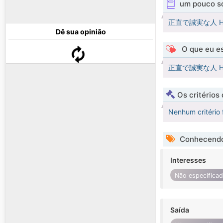
um pouco s
正直で誠実な人 Hone
Dê sua opinião
O que eu es
正直で誠実な人 Hone
Os critérios
Nenhum critério 
Conhecendo
Interesses
Não especifica
Saída