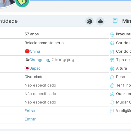
1
ntidade
Minh
57 anos
Procura
Relacionamento sério
Cor dos
China
Cor do 
Chongqing
Chongqing
,
Tipo de
Japão
Altura
Divorciado
Peso
Não especificado
Ter filh
Não especificado
Quer ter
Não especificado
Mudar C
Entrar
A religiã
Entrar