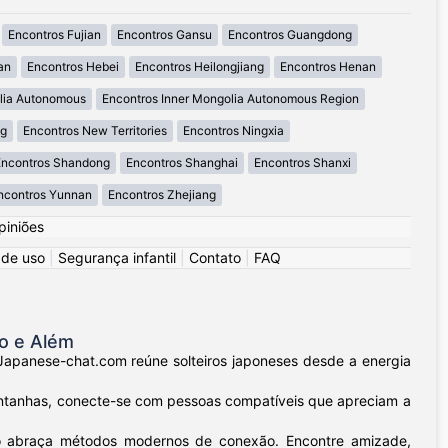
Encontros Fujian
Encontros Gansu
Encontros Guangdong
an
Encontros Hebei
Encontros Heilongjiang
Encontros Henan
lia Autonomous
Encontros Inner Mongolia Autonomous Region
ng
Encontros New Territories
Encontros Ningxia
ncontros Shandong
Encontros Shanghai
Encontros Shanxi
ncontros Yunnan
Encontros Zhejiang
piniões
 de uso
|
Segurança infantil
|
Contato
|
FAQ
o e Além
Japanese-chat.com reúne solteiros japoneses desde a energia
ntanhas, conecte-se com pessoas compatíveis que apreciam a
nto abraça métodos modernos de conexão. Encontre amizade,