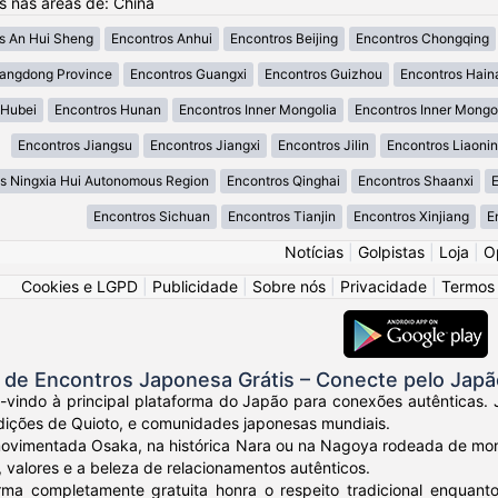
os nas áreas de: China
s An Hui Sheng
Encontros Anhui
Encontros Beijing
Encontros Chongqing
angdong Province
Encontros Guangxi
Encontros Guizhou
Encontros Hain
 Hubei
Encontros Hunan
Encontros Inner Mongolia
Encontros Inner Mongo
Encontros Jiangsu
Encontros Jiangxi
Encontros Jilin
Encontros Liaoni
s Ningxia Hui Autonomous Region
Encontros Qinghai
Encontros Shaanxi
E
Encontros Sichuan
Encontros Tianjin
Encontros Xinjiang
E
Notícias
|
Golpistas
|
Loja
|
O
Cookies e LGPD
|
Publicidade
|
Sobre nós
|
Privacidade
|
Termos
de Encontros Japonesa Grátis – Conecte pelo Japã
-vindo à principal plataforma do Japão para conexões autênticas. 
dições de Quioto, e comunidades japonesas mundiais.
movimentada Osaka, na histórica Nara ou na Nagoya rodeada de mo
, valores e a beleza de relacionamentos autênticos.
rma completamente gratuita honra o respeito tradicional enqua