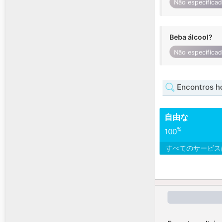
Não especifica
Beba álcool?
Não especifica
Encontros 
自由な
%
100
すべてのサービ