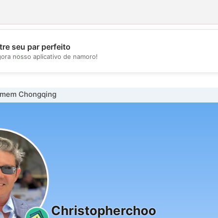
re seu par perfeito
💖
gora nosso aplicativo de namoro!
💕
omem Chongqing
Christopherchoo