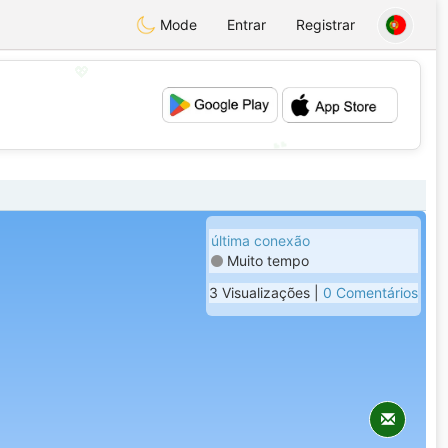
Mode
Entrar
Registrar
💖
💕
última conexão
Muito tempo
3 Visualizações |
0 Comentários