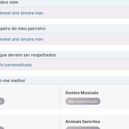
obre mim
st and sincere man
pero do meu parceiro
st and sincere man
 que devem ser respeitados
foi personalizado
-me melhor
Gostos Musicais
do
Não especificado
Animais favoritos