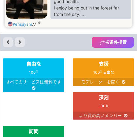
good health.
I enjoy being out in the forest far
from the city.
I love the city.
岁
Kensayshi
77
I love to go to the beach.
I enjoy boating.
1
按条件搜索
自由な
支援
%
%
100
100
自由な
すべてのサービスは無料です
モデレーターを聞く
深刻
100%
より質の高いメンバー
訪問