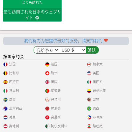
とても訪れた
最も訪問された日本のウェブサ
イト
我们努力为您提供最好的服务，请支持我们
按国家约会
法国
德国
加拿大
比利时
瑞士
美国
西班牙
英国
墨西哥
意大利
葡萄牙
哥伦比亚
瑞典
已禁用
宠物
澳大利亚
摩洛哥
巴西
荷兰
突尼斯
菲律宾
奥地利
阿尔及利亚
黎巴嫩