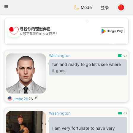
日本
Chat
Toggle
Mode
登录
navigation
💖
寻找你的理想伴侣
立即下载我们的交友应用！
💖
💕
💕
Washington
0.7
fun and ready to go let's see where
it goes
岁
Jimbo20
26
Washington
0.9
I am very fortunate to have very