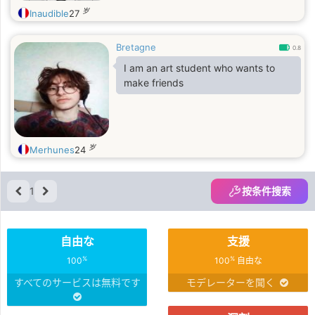
岁
Inaudible
27
Bretagne
0.8
I am an art student who wants to
make friends
岁
Merhunes
24
1
按条件搜索
自由な
支援
%
%
100
100
自由な
すべてのサービスは無料です
モデレーターを聞く