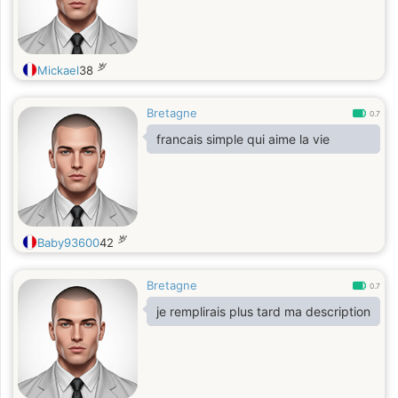
岁
Mickael
38
Bretagne
0.7
francais simple qui aime la vie
岁
Baby93600
42
Bretagne
0.7
je remplirais plus tard ma description