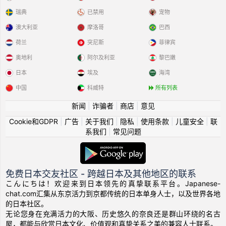
瑞典
已禁用
宠物
澳大利亚
摩洛哥
巴西
荷兰
突尼斯
菲律宾
奥地利
阿尔及利亚
黎巴嫩
日本
埃及
海湾
中国
科威特
所有列表
新闻
|
诈骗者
|
商店
|
意见
Cookie和GDPR
|
广告
|
关于我们
|
隐私
|
使用条款
|
儿童安全
|
联
系我们
|
常见问题
免费日本交友社区 - 跨越日本及其他地区的联系
こんにちは！欢迎来到日本领先的真挚联系平台。Japanese-
chat.com汇集从东京活力到京都传统的日本单身人士，以及世界各地
的日本社区。
无论您身在充满活力的大阪、历史悠久的奈良还是群山环绕的名古
屋，都能与欣赏日本文化、价值观和真挚关系之美的兼容人士联系。