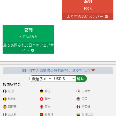
深刻
100%
より質の高いメンバー
訪問
とても訪れた
最も訪問された日本のウェブサ
イト
我们努力为您提供最好的服务，请支持我们
按国家约会
法国
德国
加拿大
比利时
瑞士
美国
西班牙
英国
墨西哥
意大利
葡萄牙
哥伦比亚