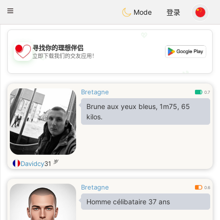
日本
Chat
Toggle
Mode
登录
navigation
💖
寻找你的理想伴侣
立即下载我们的交友应用！
💖
💕
💕
Bretagne
0.7
Brune aux yeux bleus, 1m75, 65
kilos.
岁
Davidcy
31
Bretagne
0.6
Homme célibataire 37 ans