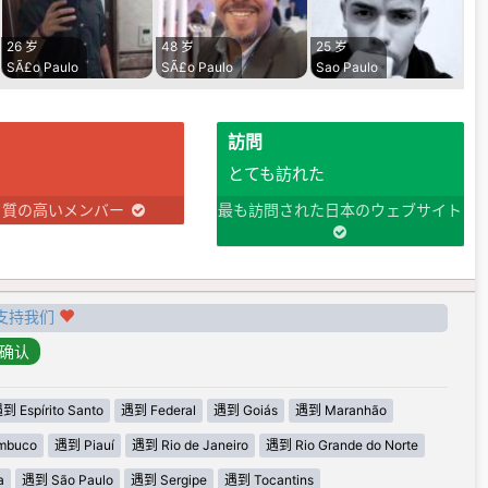
26 岁
48 岁
25 岁
SÃ£o Paulo
SÃ£o Paulo
Sao Paulo
訪問
とても訪れた
り質の高いメンバー
最も訪問された日本のウェブサイト
支持我们
到 Espírito Santo
遇到 Federal
遇到 Goiás
遇到 Maranhão
mbuco
遇到 Piauí
遇到 Rio de Janeiro
遇到 Rio Grande do Norte
a
遇到 São Paulo
遇到 Sergipe
遇到 Tocantins