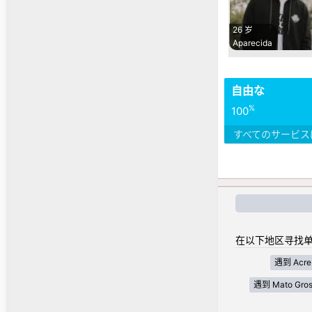
26 岁
Aparecida
自由な
%
100
すべてのサービス
在以下地区寻找单
遇到 Acre
遇到 Mato Gros