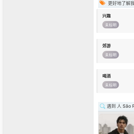
更好地了解
兴趣
未标明
郊游
未标明
喝酒
未标明
遇到 人 São P