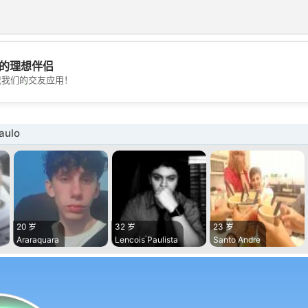
的理想伴侣
💖
载我们的交友应用！
💕
aulo
20 岁
32 岁
23 岁
Araraquara
Lencois Paulista
Santo Andre