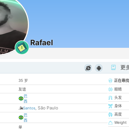
Rafael
1
更
35 岁
正在尋找
友谊
眼睛
巴
头发
西
身体
São Paulo
Santos
,
高度
巴
西
Weight
单