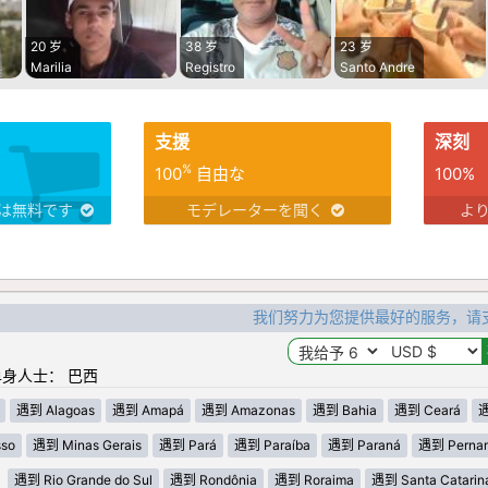
20 岁
38 岁
23 岁
Marilia
Registro
Santo Andre
支援
深刻
%
100
自由な
100%
は無料です
モデレーターを聞く
よ
我们努力为您提供最好的服务，请
身人士： 巴西
遇到 Alagoas
遇到 Amapá
遇到 Amazonas
遇到 Bahia
遇到 Ceará
遇
so
遇到 Minas Gerais
遇到 Pará
遇到 Paraíba
遇到 Paraná
遇到 Perna
遇到 Rio Grande do Sul
遇到 Rondônia
遇到 Roraima
遇到 Santa Catarin