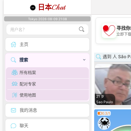
日本
Chat
Tokyo 2026-08-09 21:08
寻找你
立即下
主页
遇到 人 São P
搜索
所有档案
配对专家
使用地图
21 岁
Sao Paulo
我的消息
0.3/1
聊天