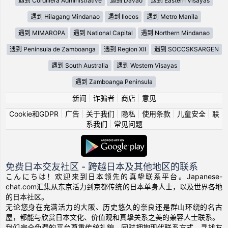
遇到 Cordillera Administrative
遇到 Davao
遇到 Eastern Visayas
遇到 Hilagang Mindanao
遇到 Ilocos
遇到 Metro Manila
遇到 MIMAROPA
遇到 National Capital
遇到 Northern Mindanao
遇到 Península de Zamboanga
遇到 Region XII
遇到 SOCCSKSARGEN
遇到 South Australia
遇到 Western Visayas
遇到 Zamboanga Peninsula
新闻
|
诈骗者
|
商店
|
意见
Cookie和GDPR
|
广告
|
关于我们
|
隐私
|
使用条款
|
儿童安全
|
联
系我们
|
常见问题
免费日本交友社区 - 跨越日本及其他地区的联系
こんにちは！欢迎来到日本领先的真挚联系平台。Japanese-
chat.com汇集从东京活力到京都传统的日本单身人士，以及世界各地
的日本社区。
无论您身在充满活力的大阪、历史悠久的奈良还是群山环绕的名古
屋，都能与欣赏日本文化、价值观和真挚关系之美的兼容人士联系。
我们完全免费的平台尊重传统礼貌，同时拥抱现代联系方式。寻找友