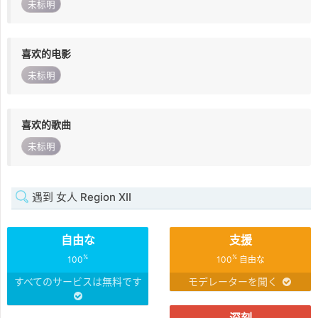
未标明
喜欢的电影
未标明
喜欢的歌曲
未标明
遇到 女人 Region XII
自由な
支援
%
%
100
100
自由な
すべてのサービスは無料です
モデレーターを聞く
深刻