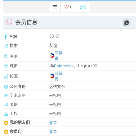
0
会员信息
Age
35 岁
搜索
友谊
菲律
国家
賓
Region XII
城市
Polomolok
,
菲律
起源
賓
公民身份
这很复杂
学术水平
未标明
吸烟
未标明
工作
未标明
我的朋友们
登录
会员自
登录