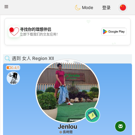
日本
Chat
Toggle
Mode
登录
navigation
💖
寻找你的理想伴侣
💖
立即下载我们的交友应用！
💕
💕
遇到 女人 Region XII
0.4/1
3
Jenlou
長時間