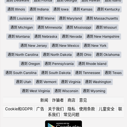
遇到 Delaware
遇到 Florida
遇到 Georgia
遇到 Hawaii
遇到 Idaho
遇到 Illinois
遇到 Indiana
遇到 Iowa
遇到 Kansas
遇到 Kentucky
遇到 Louisiana
遇到 Maine
遇到 Maryland
遇到 Massachusetts
遇到 Michigan
遇到 Minnesota
遇到 Mississippi
遇到 Missouri
遇到 Montana
遇到 Nebraska
遇到 Nevada
遇到 New Hampshire
遇到 New Jersey
遇到 New Mexico
遇到 New York
遇到 North Carolina
遇到 North Dakota
遇到 Ohio
遇到 Oklahoma
遇到 Oregon
遇到 Pennsylvania
遇到 Rhode Island
遇到 South Carolina
遇到 South Dakota
遇到 Tennessee
遇到 Texas
遇到 Utah
遇到 Vermont
遇到 Virginia
遇到 Washington
遇到 West Virginia
遇到 Wisconsin
遇到 Wyoming
新闻
|
诈骗者
|
商店
|
意见
Cookie和GDPR
|
广告
|
关于我们
|
隐私
|
使用条款
|
儿童安全
|
联
系我们
|
常见问题