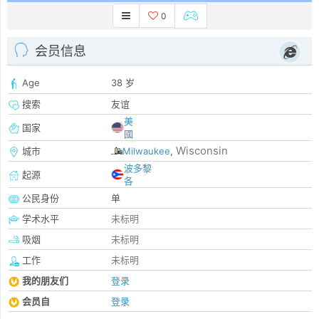
0
会员信息
Age
38 岁
搜索
友谊
美
国家
國
Wisconsin
城市
Milwaukee
,
波多黎
起源
各
公民身份
单
学术水平
未标明
吸烟
未标明
工作
未标明
我的朋友们
登录
会员自
登录