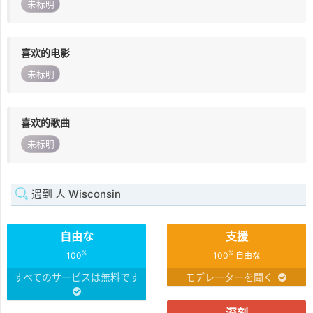
未标明
喜欢的电影
未标明
喜欢的歌曲
未标明
遇到 人 Wisconsin
自由な
支援
%
%
100
100
自由な
すべてのサービスは無料です
モデレーターを聞く
深刻