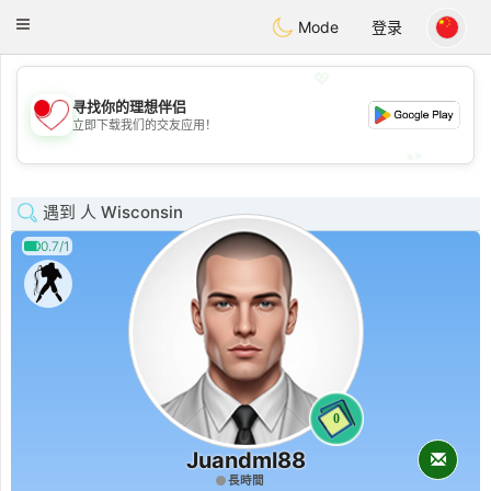
日本
Chat
Toggle
Mode
登录
navigation
💖
寻找你的理想伴侣
💖
立即下载我们的交友应用！
💕
💕
遇到 人 Wisconsin
0.7/1
0
Juandml88
長時間