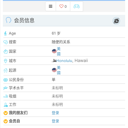
0
会员信息
Age
61 岁
搜索
随便的关系
美
国家
國
Hawaii
城市
Honolulu
,
美
起源
國
公民身份
单
学术水平
未标明
吸烟
未标明
工作
未标明
我的朋友们
登录
会员自
登录