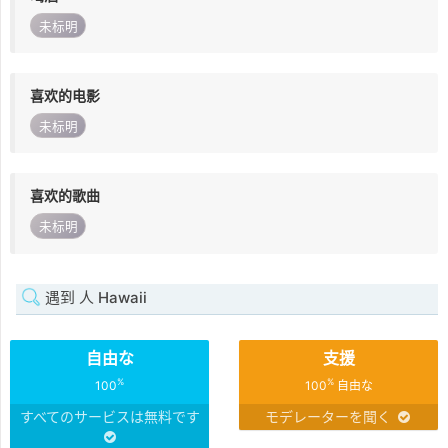
未标明
喜欢的电影
未标明
喜欢的歌曲
未标明
遇到 人 Hawaii
自由な
支援
%
%
100
100
自由な
すべてのサービスは無料です
モデレーターを聞く