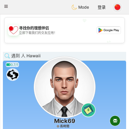
日本
Chat
Toggle
Mode
登录
navigation
💖
寻找你的理想伴侣
💖
立即下载我们的交友应用！
💕
💕
遇到 人 Hawaii
0.7/1
0
Mick69
長時間