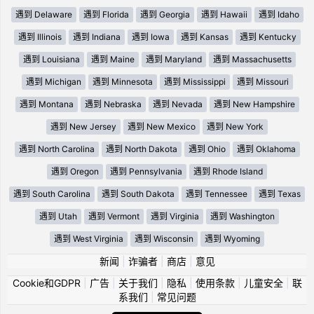
遇到 Delaware
遇到 Florida
遇到 Georgia
遇到 Hawaii
遇到 Idaho
遇到 Illinois
遇到 Indiana
遇到 Iowa
遇到 Kansas
遇到 Kentucky
遇到 Louisiana
遇到 Maine
遇到 Maryland
遇到 Massachusetts
遇到 Michigan
遇到 Minnesota
遇到 Mississippi
遇到 Missouri
遇到 Montana
遇到 Nebraska
遇到 Nevada
遇到 New Hampshire
遇到 New Jersey
遇到 New Mexico
遇到 New York
遇到 North Carolina
遇到 North Dakota
遇到 Ohio
遇到 Oklahoma
遇到 Oregon
遇到 Pennsylvania
遇到 Rhode Island
遇到 South Carolina
遇到 South Dakota
遇到 Tennessee
遇到 Texas
遇到 Utah
遇到 Vermont
遇到 Virginia
遇到 Washington
遇到 West Virginia
遇到 Wisconsin
遇到 Wyoming
新闻
|
诈骗者
|
商店
|
意见
Cookie和GDPR
|
广告
|
关于我们
|
隐私
|
使用条款
|
儿童安全
|
联
系我们
|
常见问题