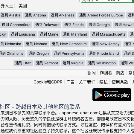
身人士： 美國
遇到 Alaska
遇到 Arizona
遇到 Arkansas
遇到 Armed Forces Europe
遇到 
遇到 Connecticut
遇到 Delaware
遇到 Florida
遇到 Georgia
遇到 Hawai
cky
遇到 Louisiana
遇到 Maine
遇到 Maryland
遇到 Massachusetts
遇
到 Nebraska
遇到 Nevada
遇到 New Hampshire
遇到 New Jersey
遇到 N
遇到 Oklahoma
遇到 Oregon
遇到 Pennsylvania
遇到 Rhode Island
遇到 So
遇到 Utah
遇到 Vermont
遇到 Virginia
遇到 Washington
遇到 West
新闻
|
诈骗者
|
商店
|
意
Cookie和GDPR
|
广告
|
关于我们
|
隐私
|
使用条款
|
社区 - 跨越日本及其他地区的联系
来到日本领先的真挚联系平台。Japanese-chat.com汇集从东京
活力的大阪、历史悠久的奈良还是群山环绕的名古屋，都能与欣赏日本文
平台尊重传统礼貌，同时拥抱现代联系方式。寻找友谊、陪伴和有意义的
人通过我们尊重的社区建立了持久联系，这个社区既庆祝传承也支持个人