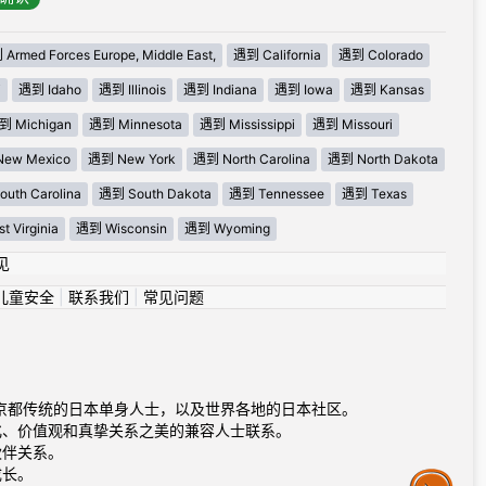
Armed Forces Europe, Middle East,
遇到 California
遇到 Colorado
i
遇到 Idaho
遇到 Illinois
遇到 Indiana
遇到 Iowa
遇到 Kansas
到 Michigan
遇到 Minnesota
遇到 Mississippi
遇到 Missouri
ew Mexico
遇到 New York
遇到 North Carolina
遇到 North Dakota
uth Carolina
遇到 South Dakota
遇到 Tennessee
遇到 Texas
 Virginia
遇到 Wisconsin
遇到 Wyoming
见
儿童安全
|
联系我们
|
常见问题
活力到京都传统的日本单身人士，以及世界各地的日本社区。
化、价值观和真挚关系之美的兼容人士联系。
伙伴关系。
成长。
Assistance