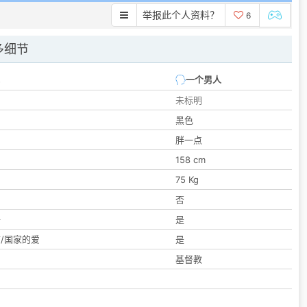
举报此个人资料？
6
多细节
一个男人
未标明
黑色
胖一点
158 cm
75 Kg
们
否
子
是
/国家的爱
是
基督教