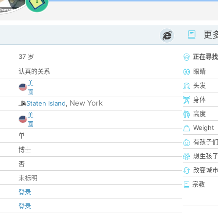
1
更
37 岁
正在尋找
认真的关系
眼睛
美
头发
國
身体
New York
Staten Island
,
高度
美
國
Weight
单
有孩子
博士
想生孩
否
改变城市
未标明
宗教
登录
登录