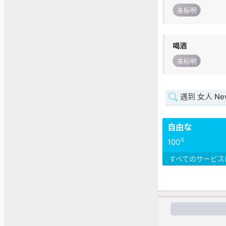
未标明
喝酒
未标明
遇到 女人 New
自由な
%
100
すべてのサービス