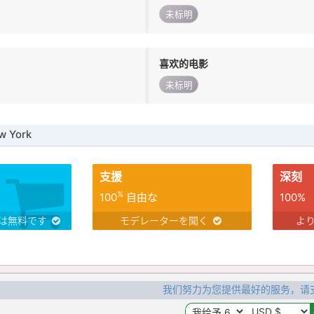
未标明
喜欢的电影
未标明
 York
支援
深刻
%
100
自由な
100%
は無料です
モデレーターを聞く
よ
我们努力为您提供最好的服务，请