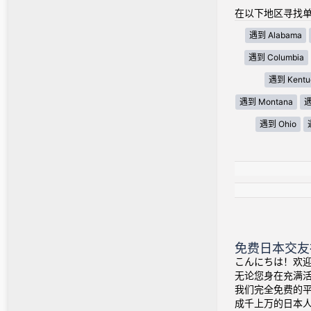
在以下地区寻找单
遇到 Alabama
遇到 Columbia
遇到 Kentu
遇到 Montana
遇
遇到 Ohio
免费日本交友
こんにちは！欢迎
无论您身在充满
我们完全免费的
成千上万的日本