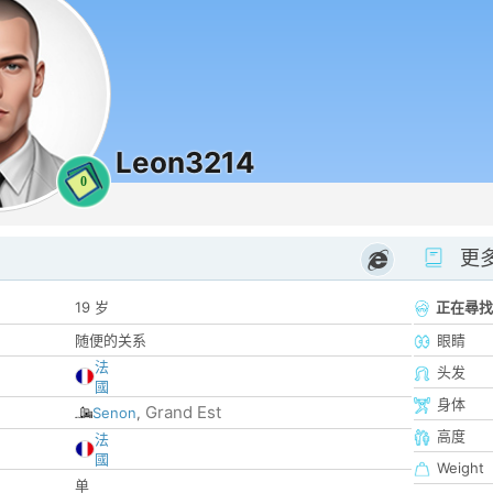
Leon3214
0
更
19 岁
正在尋找
随便的关系
眼睛
法
头发
國
身体
Grand Est
Senon
,
高度
法
國
Weight
单