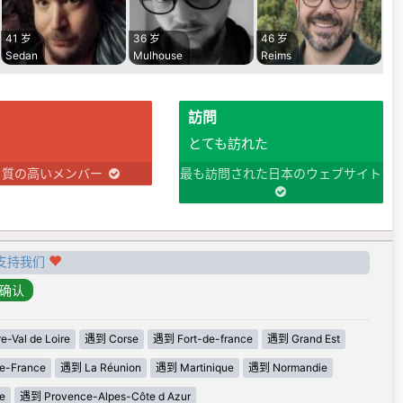
41 岁
36 岁
46 岁
Sedan
Mulhouse
Reims
訪問
とても訪れた
り質の高いメンバー
最も訪問された日本のウェブサイト
支持我们
-Val de Loire
遇到 Corse
遇到 Fort-de-france
遇到 Grand Est
e-France
遇到 La Réunion
遇到 Martinique
遇到 Normandie
e
遇到 Provence-Alpes-Côte d Azur