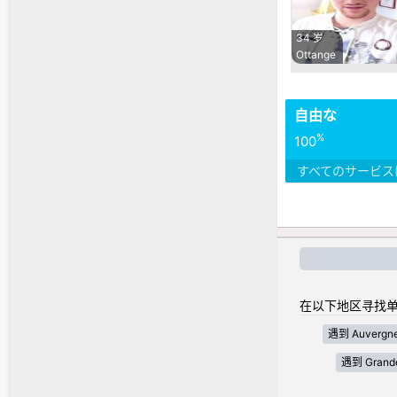
34 岁
Ottange
自由な
%
100
すべてのサービス
在以下地区寻找单
遇到 Auvergne
遇到 Grande