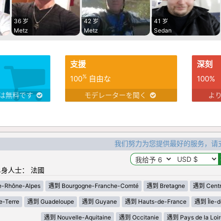
36 岁
42 岁
41 岁
Metz
Metz
Sedan
支援
深刻
%
100
自由な
100%
は無料です
モデレーターを聞く
よ
我们努力为您提供最好的服务，请
身人士： 法國
-Rhône-Alpes
遇到 Bourgogne-Franche-Comté
遇到 Bretagne
遇到 Centre
-Terre
遇到 Guadeloupe
遇到 Guyane
遇到 Hauts-de-France
遇到 Île-d
遇到 Nouvelle-Aquitaine
遇到 Occitanie
遇到 Pays de la Loir