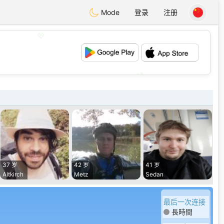
Mode
登录
注册
💖
💕
37 岁
42 岁
41 岁
Altkirch
Metz
Sedan
最后一次连接
長時間