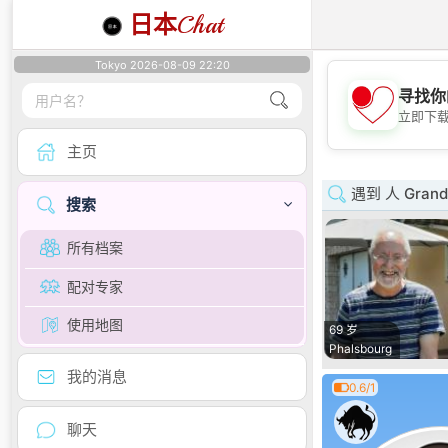
日本
Chat
Tokyo 2026-08-09 22:20
寻找你
立即下
主页
遇到 人 Grand 
搜索
所有档案
配对专家
使用地图
69 岁
Phalsbourg
我的消息
0.6/1
聊天