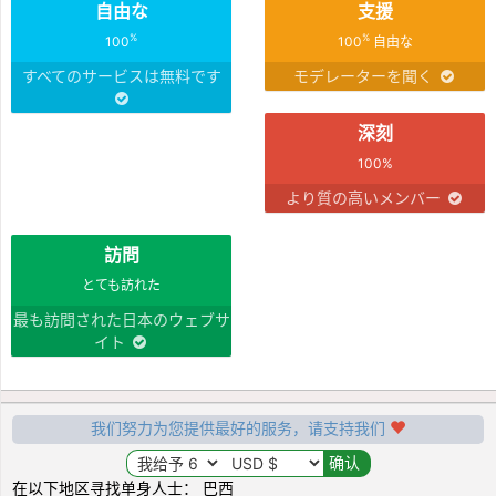
自由な
支援
%
%
100
100
自由な
すべてのサービスは無料です
モデレーターを聞く
深刻
100%
より質の高いメンバー
訪問
とても訪れた
最も訪問された日本のウェブサ
イト
我们努力为您提供最好的服务，请支持我们
在以下地区寻找单身人士： 巴西