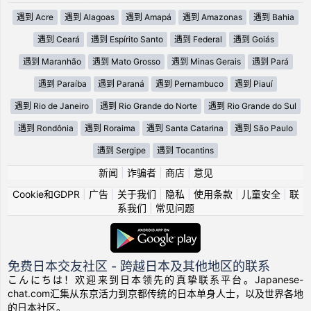
遇到 Acre
遇到 Alagoas
遇到 Amapá
遇到 Amazonas
遇到 Bahia
遇到 Ceará
遇到 Espírito Santo
遇到 Federal
遇到 Goiás
遇到 Maranhão
遇到 Mato Grosso
遇到 Minas Gerais
遇到 Pará
遇到 Paraíba
遇到 Paraná
遇到 Pernambuco
遇到 Piauí
遇到 Rio de Janeiro
遇到 Rio Grande do Norte
遇到 Rio Grande do Sul
遇到 Rondônia
遇到 Roraima
遇到 Santa Catarina
遇到 São Paulo
遇到 Sergipe
遇到 Tocantins
新闻
|
诈骗者
|
商店
|
意见
Cookie和GDPR
|
广告
|
关于我们
|
隐私
|
使用条款
|
儿童安全
|
联
系我们
|
常见问题
免费日本交友社区 - 跨越日本及其他地区的联系
こんにちは！欢迎来到日本领先的真挚联系平台。Japanese-
chat.com汇集从东京活力到京都传统的日本单身人士，以及世界各地
的日本社区。