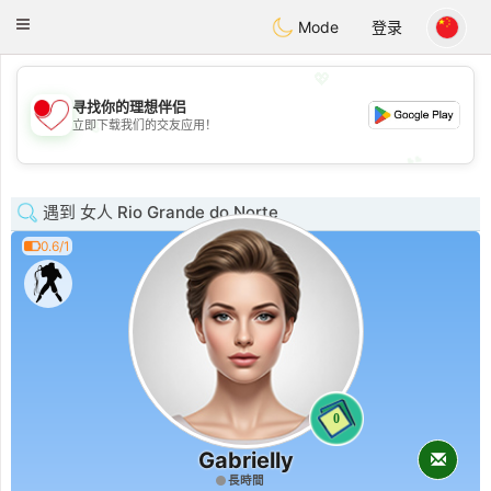
日本
Chat
Toggle
Mode
登录
navigation
💖
寻找你的理想伴侣
💖
立即下载我们的交友应用！
💕
💕
遇到 女人 Rio Grande do Norte
0.6/1
0
Gabrielly
長時間