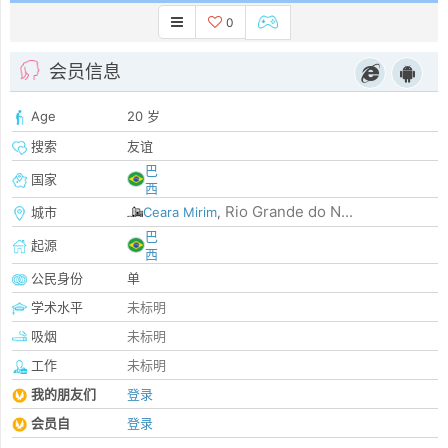
0
会员信息
Age
20 岁
搜索
友谊
巴
国家
西
Rio Grande do N...
城市
Ceara Mirim
,
巴
起源
西
公民身份
单
学术水平
未标明
吸烟
未标明
工作
未标明
我的朋友们
登录
会员自
登录