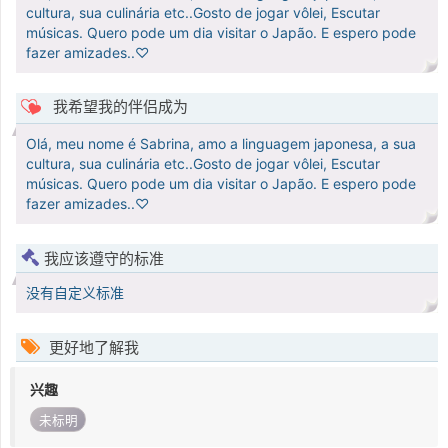
cultura, sua culinária etc..Gosto de jogar vôlei, Escutar
músicas. Quero pode um dia visitar o Japão. E espero pode
fazer amizades..♡
我希望我的伴侣成为
Olá, meu nome é Sabrina, amo a linguagem japonesa, a sua
cultura, sua culinária etc..Gosto de jogar vôlei, Escutar
músicas. Quero pode um dia visitar o Japão. E espero pode
fazer amizades..♡
我应该遵守的标准
没有自定义标准
更好地了解我
兴趣
未标明