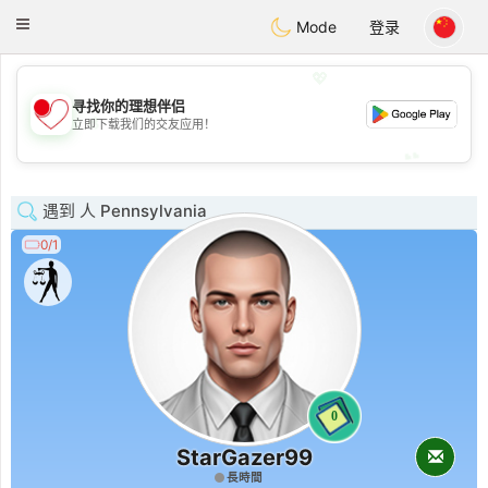
日本
Chat
Toggle
Mode
登录
navigation
💖
寻找你的理想伴侣
💖
立即下载我们的交友应用！
💕
💕
遇到 人 Pennsylvania
0/1
0
StarGazer99
長時間