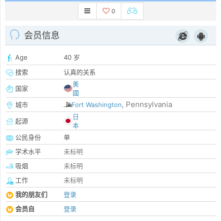
0
会员信息
Age
40 岁
搜索
认真的关系
美
国家
國
Pennsylvania
城市
Fort Washington
,
日
起源
本
公民身份
单
学术水平
未标明
吸烟
未标明
工作
未标明
我的朋友们
登录
会员自
登录