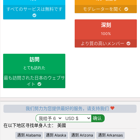
すべてのサービスは無料です
モデレーターを聞く
深刻
100%
より質の高いメンバー
訪問
とても訪れた
最も訪問された日本のウェブサ
イト
我们努力为您提供最好的服务，请支持我们
在以下地区寻找单身人士： 美國
遇到 Alabama
遇到 Alaska
遇到 Arizona
遇到 Arkansas