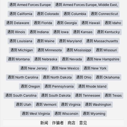
遇到 Armed Forces Europe
遇到 Armed Forces Europe, Middle East,
遇到 California
遇到 Colorado
遇到 Columbia
遇到 Connecticut
遇到 Delaware
遇到 Florida
遇到 Georgia
遇到 Hawaii
遇到 Idaho
遇到 Illinois
遇到 Indiana
遇到 Iowa
遇到 Kansas
遇到 Kentucky
遇到 Louisiana
遇到 Maine
遇到 Maryland
遇到 Massachusetts
遇到 Michigan
遇到 Minnesota
遇到 Mississippi
遇到 Missouri
遇到 Montana
遇到 Nebraska
遇到 Nevada
遇到 New Hampshire
遇到 New Jersey
遇到 New Mexico
遇到 New York
遇到 North Carolina
遇到 North Dakota
遇到 Ohio
遇到 Oklahoma
遇到 Oregon
遇到 Pennsylvania
遇到 Rhode Island
遇到 South Carolina
遇到 South Dakota
遇到 Tennessee
遇到 Texas
遇到 Utah
遇到 Vermont
遇到 Virginia
遇到 Washington
遇到 West Virginia
遇到 Wisconsin
遇到 Wyoming
新闻
|
诈骗者
|
商店
|
意见