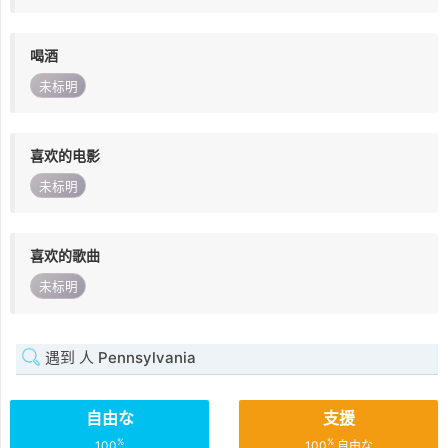
喝酒
未标明
喜欢的电影
未标明
喜欢的歌曲
未标明
遇到 人 Pennsylvania
自由な
支援
%
%
100
100
自由な