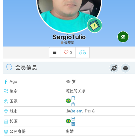
1
SergioTulio
長時間
0
会员信息
Age
49 岁
搜索
随便的关系
巴
国家
西
Pará
城市
Belem
,
巴
起源
西
公民身份
离婚