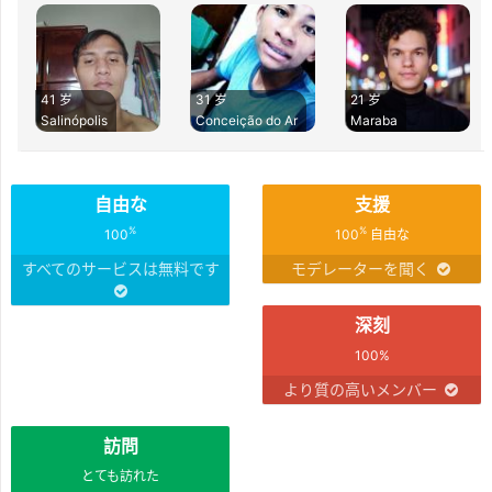
41 岁
31 岁
21 岁
Salinópolis
Conceição do Ar
Maraba
自由な
支援
%
%
100
100
自由な
すべてのサービスは無料です
モデレーターを聞く
深刻
100%
より質の高いメンバー
訪問
とても訪れた