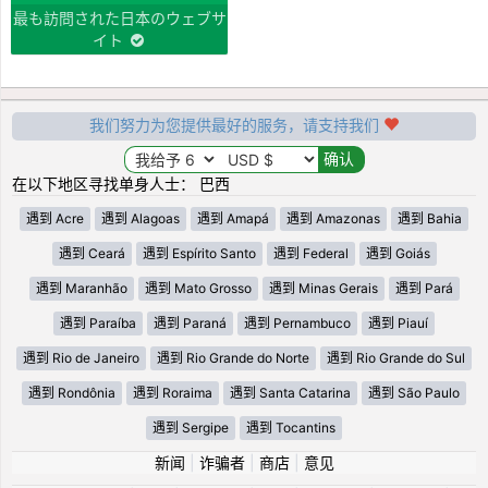
最も訪問された日本のウェブサ
イト
我们努力为您提供最好的服务，请支持我们
在以下地区寻找单身人士： 巴西
遇到 Acre
遇到 Alagoas
遇到 Amapá
遇到 Amazonas
遇到 Bahia
遇到 Ceará
遇到 Espírito Santo
遇到 Federal
遇到 Goiás
遇到 Maranhão
遇到 Mato Grosso
遇到 Minas Gerais
遇到 Pará
遇到 Paraíba
遇到 Paraná
遇到 Pernambuco
遇到 Piauí
遇到 Rio de Janeiro
遇到 Rio Grande do Norte
遇到 Rio Grande do Sul
遇到 Rondônia
遇到 Roraima
遇到 Santa Catarina
遇到 São Paulo
遇到 Sergipe
遇到 Tocantins
新闻
|
诈骗者
|
商店
|
意见