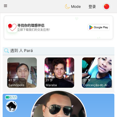
日本
Chat
Toggle
Mode
登录
navigation
💖
寻找你的理想伴侣
💖
立即下载我们的交友应用！
💕
💕
遇到 人 Pará
41 岁
21 岁
31 岁
Salinópolis
Maraba
Conceição do Aragu
0.7/1