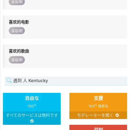
未标明
喜欢的电影
未标明
喜欢的歌曲
未标明
遇到 人 Kentucky
自由な
支援
%
%
100
100
自由な
すべてのサービスは無料です
モデレーターを聞く
深刻