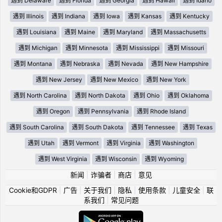
遇到 Delaware
遇到 Florida
遇到 Georgia
遇到 Hawaii
遇到 Idaho
遇到 Illinois
遇到 Indiana
遇到 Iowa
遇到 Kansas
遇到 Kentucky
遇到 Louisiana
遇到 Maine
遇到 Maryland
遇到 Massachusetts
遇到 Michigan
遇到 Minnesota
遇到 Mississippi
遇到 Missouri
遇到 Montana
遇到 Nebraska
遇到 Nevada
遇到 New Hampshire
遇到 New Jersey
遇到 New Mexico
遇到 New York
遇到 North Carolina
遇到 North Dakota
遇到 Ohio
遇到 Oklahoma
遇到 Oregon
遇到 Pennsylvania
遇到 Rhode Island
遇到 South Carolina
遇到 South Dakota
遇到 Tennessee
遇到 Texas
遇到 Utah
遇到 Vermont
遇到 Virginia
遇到 Washington
遇到 West Virginia
遇到 Wisconsin
遇到 Wyoming
新闻
|
诈骗者
|
商店
|
意见
Cookie和GDPR
|
广告
|
关于我们
|
隐私
|
使用条款
|
儿童安全
|
联
系我们
|
常见问题