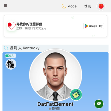
日本
Chat
Toggle
Mode
登录
navigation
💖
寻找你的理想伴侣
💖
立即下载我们的交友应用！
💕
💕
遇到 人 Kentucky
0.7/1
0
DatFatElement
長時間