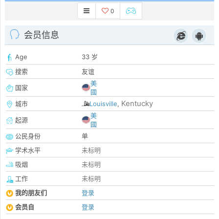
0
会员信息
Age
33 岁
搜索
友谊
美
国家
國
Kentucky
城市
Louisville
,
美
起源
國
公民身份
单
学术水平
未标明
吸烟
未标明
工作
未标明
我的朋友们
登录
会员自
登录